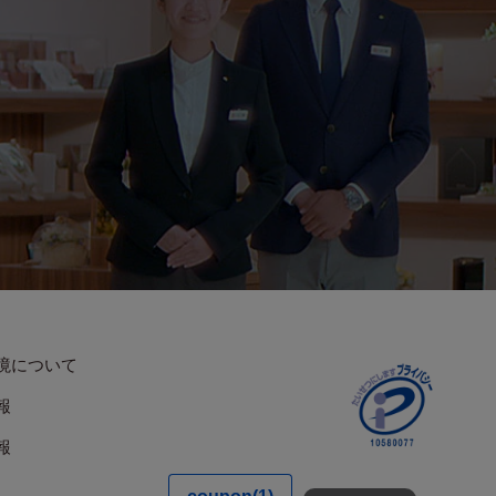
境について
報
報