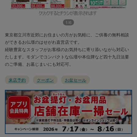
1
/
6
東京都立川市近郊にお住まいの方がお気軽に、ご供養の無料相談
ができるお仏壇のはせがわ直営店です。
経験豊富なスタッフがお客様のお気持ちに寄り添いながら対応い
たします。モダンでコンパクトな仏壇や本位牌など四十九日法要
のご準備、お墓じまいにも対応可。
来店予約
クーポン
お盆セール