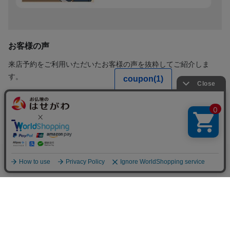
お客様の声
来店予約をご利用いただいたお客様の声を抜粋してご紹介しま
す。
来店予約をして伺ったので、待ち時間もなく、比較的
スムーズに仏壇と仏具を購入することができ大変満足
しています。（神奈川県 女性）
来店予約をとってから伺ったお陰か、1人の方がご担
来店予約
当についていただき、最初から最後のお会計までお世
話になり、大変分かりやすかったです。最近の人気の
傾向や、長時間経ったらどうなるかなど、専門的なア
ドバイスがありがたかったです。（埼玉県 女性）