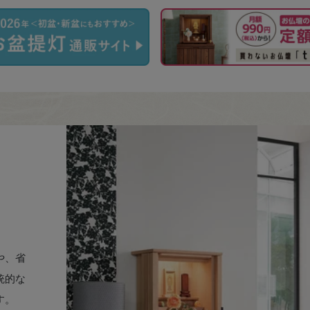
や、省
統的な
す。