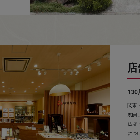
店
13
関東
展開
仏壇
につ