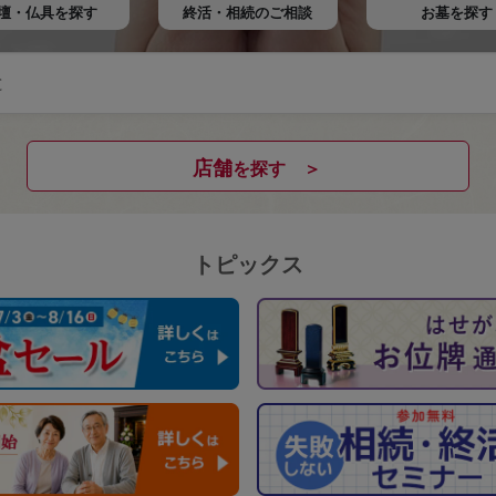
壇・仏具を
探す
終活・相続の
ご相談
お墓を探す
店舗
を探す ＞
トピックス