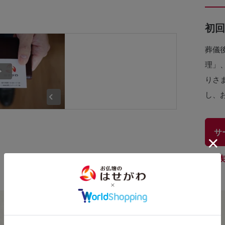
初回
葬儀
理」
りさ
し、
サ
家族