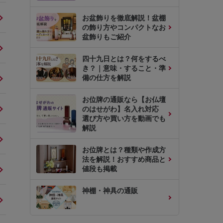
お盆飾りを徹底解説！盆棚
の飾り方やコンパクトなお
盆飾りもご紹介
四十九日とは？何をするべ
き？｜意味・すること・準
備の仕方を解説
お位牌の通販なら【お仏壇
のはせがわ】名入れ対応
選び方や買い方を動画でも
解説
お位牌とは？種類や作成方
法を解説！おすすめ商品と
値段も掲載
神棚・神具の通販