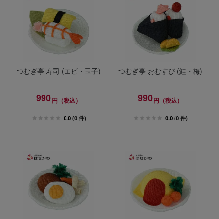
つむぎ亭 寿司 (エビ・玉子)
つむぎ亭 おむすび (鮭・梅)
990
990
円（税込）
円（税込）
0.0
(0 件)
0.0
(0 件)