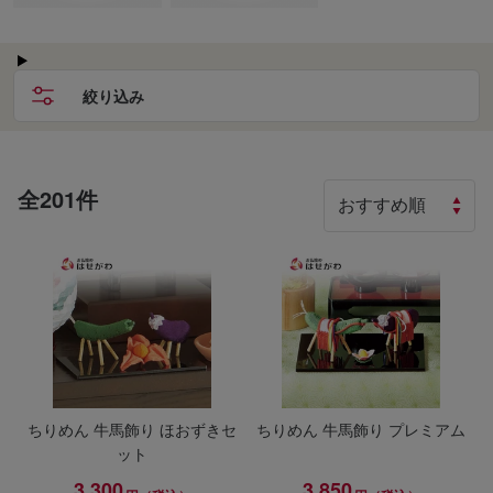
絞り込み
全201件
ちりめん 牛馬飾り ほおずきセ
ちりめん 牛馬飾り プレミアム
ット
3,300
3,850