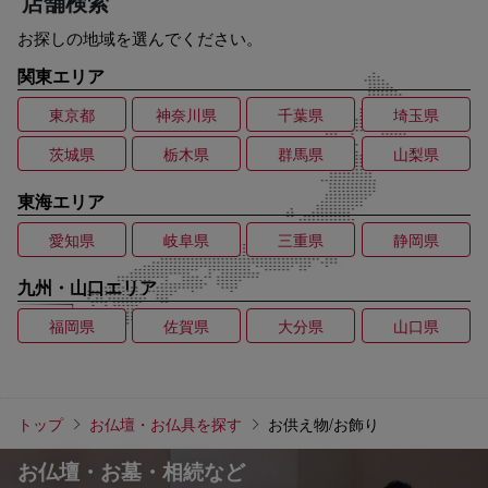
店舗検索
お探しの地域を選んでください。
関東エリア
東京都
神奈川県
千葉県
埼玉県
茨城県
栃木県
群馬県
山梨県
東海エリア
愛知県
岐阜県
三重県
静岡県
九州・山口エリア
福岡県
佐賀県
大分県
山口県
トップ
お仏壇・お仏具を探す
お供え物/お飾り
お仏壇・お墓・相続など