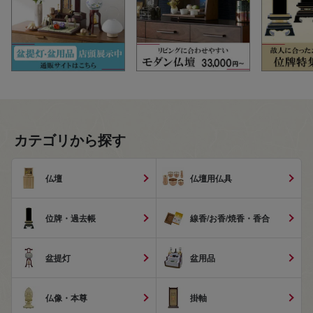
カテゴリから探す
仏壇
仏壇用仏具
位牌・過去帳
線香/お香/焼香・香合
盆提灯
盆用品
仏像・本尊
掛軸