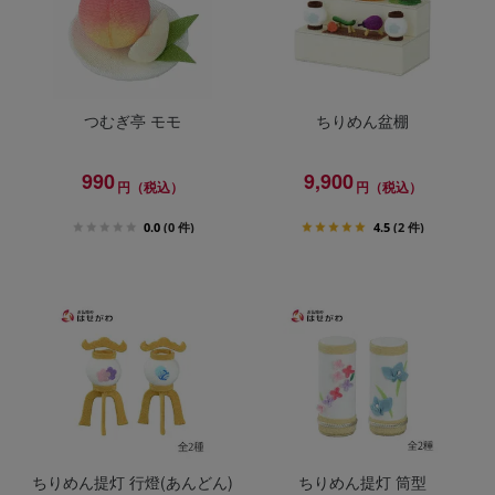
つむぎ亭 モモ
ちりめん盆棚
990
9,900
円（税込）
円（税込）
0.0
(0 件)
4.5
(2 件)
ちりめん提灯 行燈(あんどん)
ちりめん提灯 筒型