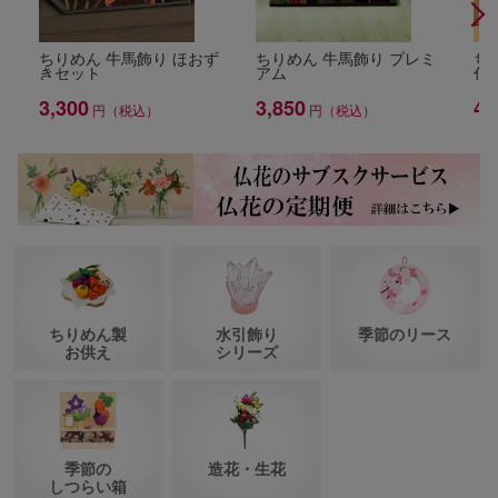
ちりめん 牛馬飾り ほおず
ちりめん 牛馬飾り プレミ
ち
きセット
アム
付
3,300
3,850
4,
円（税込）
円（税込）
ちりめん製
水引飾り
季節のリース
お供え
シリーズ
季節の
造花・生花
しつらい箱