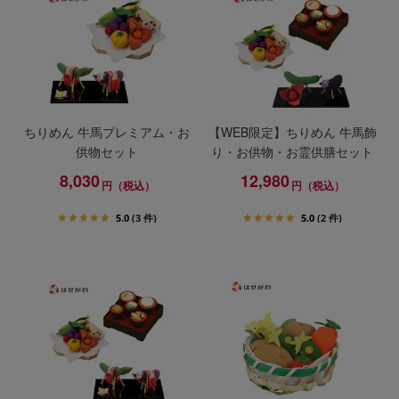
ちりめん 牛馬プレミアム・お
【WEB限定】ちりめん 牛馬飾
供物セット
り・お供物・お霊供膳セット
8,030
12,980
円（税込）
円（税込）
5.0
(3 件)
5.0
(2 件)