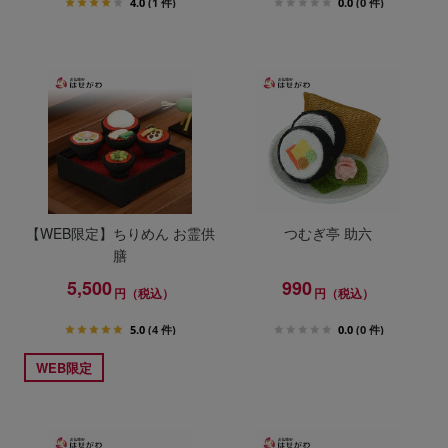
4.0
(1 件)
0.0
(0 件)
【WEB限定】ちりめん お霊供
つむぎ亭 助六
膳
5,500
990
円（税込）
円（税込）
5.0
(4 件)
0.0
(0 件)
WEB限定