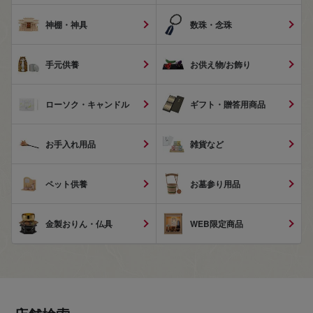
神棚・神具
数珠・念珠
手元供養
お供え物/お飾り
ローソク・キャンドル
ギフト・贈答用商品
お手入れ用品
雑貨など
ペット供養
お墓参り用品
金製おりん・仏具
WEB限定商品