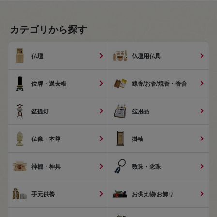
カテゴリから探す
仏壇
仏壇用仏具
位牌・過去帳
線香/お香/焼香・香合
盆提灯
盆用品
仏像・本尊
掛軸
神棚・神具
数珠・念珠
手元供養
お供え物/お飾り