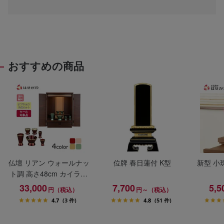
おすすめの商品
仏壇 リアン ウォールナッ
位牌 春日蓮付 K型
新型 小
ト調 高さ48cm カイラ具
足セット
33,000
7,700
5,5
円（税込）
円～（税込）
4.7
(3 件)
4.8
(51 件)