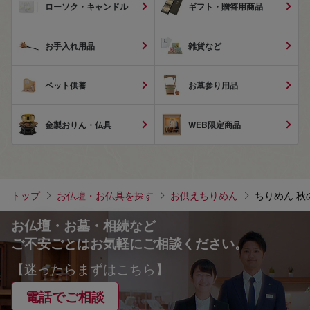
ローソク・キャンドル
ギフト・贈答用商品
お手入れ用品
雑貨など
ペット供養
お墓参り用品
金製おりん・仏具
WEB限定商品
トップ
お仏壇・お仏具を探す
お供えちりめん
ちりめん 秋
お仏壇・お墓・相続など
ご不安ごとはお気軽にご相談ください。
【迷ったらまずはこちら】
電話でご相談