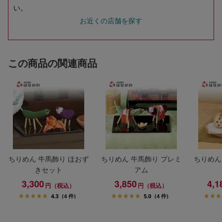
い。
お近くの店舗を探す
この商品の関連商品
ちりめん 牛馬飾り ほおず
ちりめん 牛馬飾り プレミ
ちりめん
きセット
アム
3,300
3,850
4,1
円（税込）
円（税込）
4.3
(4 件)
5.0
(4 件)