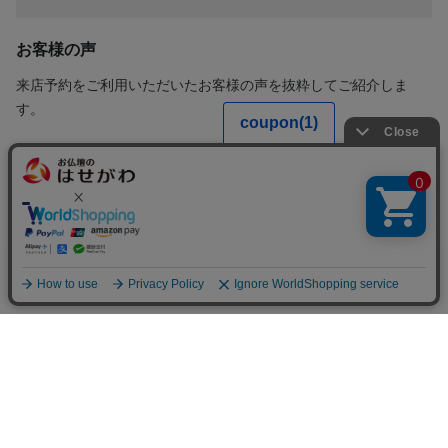
お客様の声
来店予約をご利用いただいたお客様の声を抜粋してご紹介しま
す。
来店予約をして伺ったので、待ち時間もなく、比較的
スムーズに仏壇と仏具を購入することができ大変満足
しています。（神奈川県 女性）
来店予約をとってから伺ったお陰か、1人の方がご担
当についていただき、最初から最後のお会計までお世
来店予約
話になり、大変分かりやすかったです。最近の人気の
傾向や、長時間経ったらどうなるかなど、専門的なア
ドバイスがありがたかったです。（埼玉県 女性）
現在、来店予約キャンペーンを実施中です。当社WEBサイトから
来店予約して実際にご来店の上、お仏壇またはお位牌を含む