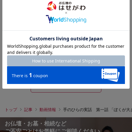
教えて!!はせがわさん お仏壇は必要で
すか？
2024年12月06日
大きな不安を解決した わが家の「小
さなお仏壇」
2026年01月09日
もっと見る
トップ
記事
動画情報
手のひらの実話 第一話 「ぼくが大
お仏壇・お墓・相続など
ご不安ごとはお気軽にご相談ください。