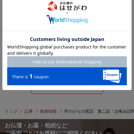
教えて!!はせがわさん お仏壇は必要で
すか？
2024年12月06日
大きな不安を解決した わが家の「小
さなお仏壇」
2026年01月09日
もっと見る
トップ
記事
動画情報
手のひらの実話 第二話「お悔み訪
お仏壇・お墓・相続など
ご不安ごとはお気軽にご相談ください。