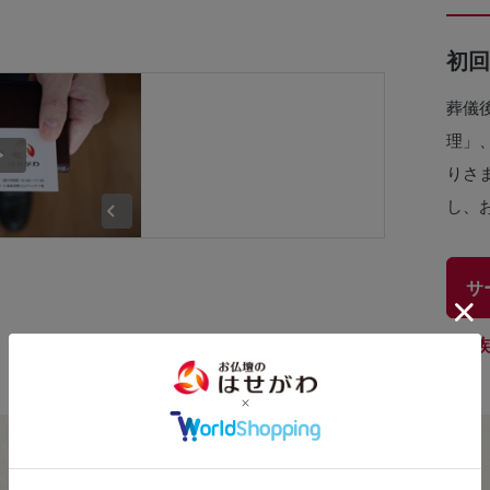
初回
葬儀
理」
りさ
し、
サ
家族