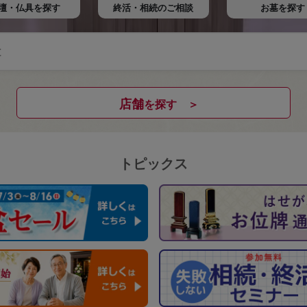
壇・仏具を
探す
終活・相続の
ご相談
お墓を探す
店舗
を探す ＞
トピックス