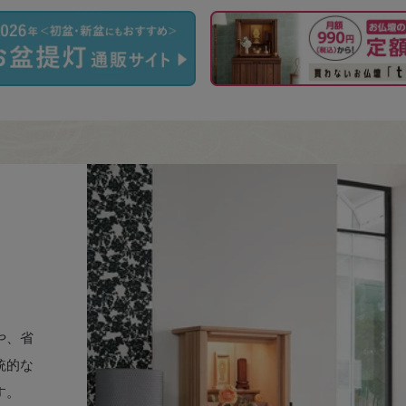
や、省
統的な
す。