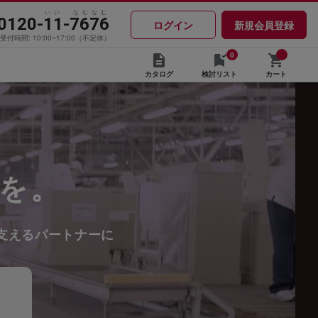
いい なむなむ
0120-11-7676
ログイン
新規会員登録
受付時間: 10:00~17:00（不定休）
0
カタログ
検討リスト
カート
を。
支えるパートナーに