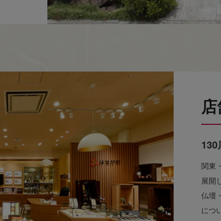
店
13
関東
展開
仏壇
につ