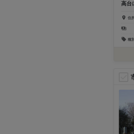
高台
住
種