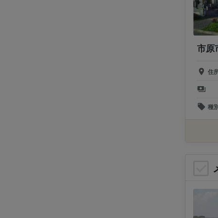
市原
住
種