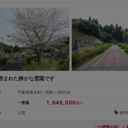
囲まれた静かな霊園です
千葉県長生村一宮町一宮6732
所
1,646,000
一般墓
円〜
公営
別
許可
この霊園を詳しく