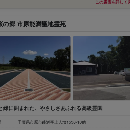
この霊園を詳しく
桜の郷 市原能満聖地霊苑
と緑に囲まれた、やさしさあふれる高級霊園
千葉県市原市能満字上人墳1556-10他
所