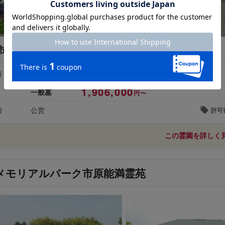
市の北部にある、四季折々の自然豊かな公営霊園
千葉県市原市能満1576-1
所
1,906,000
一般墓
円〜
公営
別
許可
この霊園を詳しく
メモリアルパーク市原能満霊苑