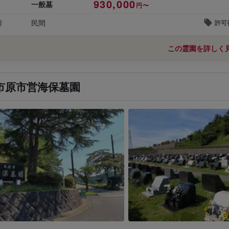
930,000
一般墓
円〜
民間
別
許可
この霊園を詳しく
市原市営海保墓園