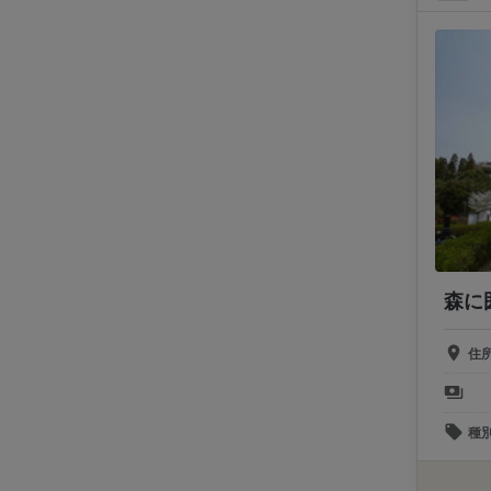
森に
住
種