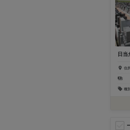
日当
住
種