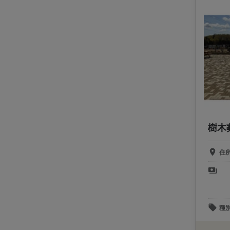
樹木
住
種