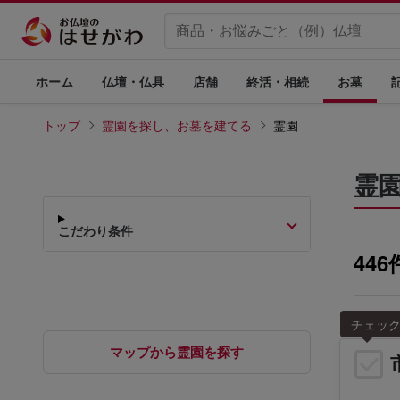
ホーム
仏壇・仏具
店舗
終活・相続
お墓
トップ
霊園を探し、お墓を建てる
霊園
霊
こだわり条件
44
マップから霊園を探す