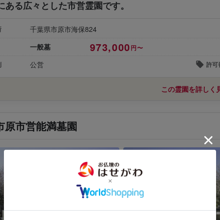
にある広々とした市営霊園です。
千葉県市原市海保824
所
973,000
一般墓
円〜
公営
別
許可
この霊園を詳しく
市原市営能満墓園