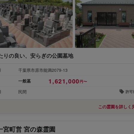
たりの良い、安らぎの公園墓地
千葉県市原市能満2079-13
所
1,621,000
一般墓
円〜
民間
別
許可
この霊園を詳しく
一宮町営 宮の森霊園