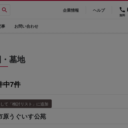
企業情報
ヘルプ
無料
記事
お問い合わせ
園・墓地
6件中7件
市原うぐいす公苑