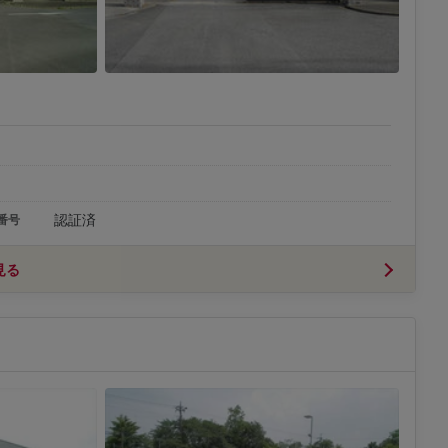
認証済
番号
見る