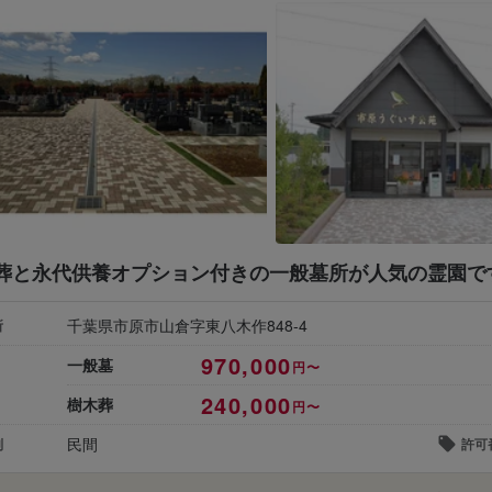
葬と永代供養オプション付きの一般墓所が人気の霊園で
千葉県市原市山倉字東八木作848-4
所
970,000
一般墓
円〜
240,000
樹木葬
円〜
民間
別
許可