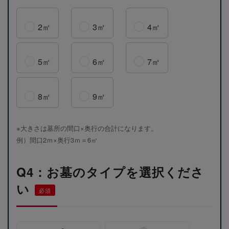
2㎡
3㎡
4㎡
5㎡
6㎡
7㎡
8㎡
9㎡
※大きさは墓所の間口×奥行の合計になります。
例）間口2ｍ×奥行3ｍ＝6㎡
Q4：お墓のタイプを選択くださ
い
必須