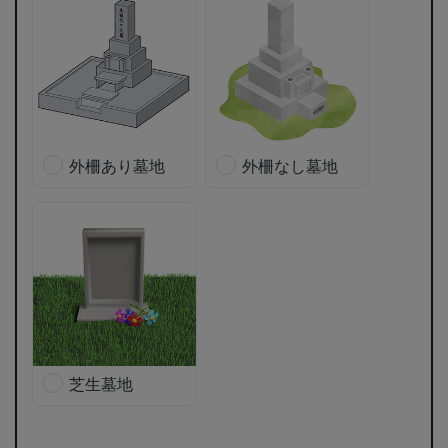
外柵あり墓地
外柵なし墓地
芝生墓地