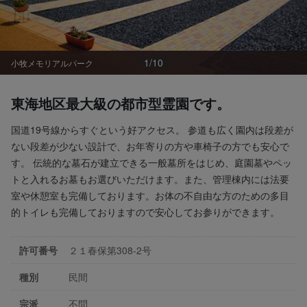
1
/
10
小牧メモリアルパーク
東海地区最大級の都市型霊園です。
国道19号線からすぐという好アクセス。 参道も広く園内は段差が
ない段差が少ない設計で、お年寄りの方や車椅子の方でも安心で
す。 伝統的な墓石が建立できる一般墓所をはじめ、庭園墓やペッ
トと入れるお墓もお選びいただけます。また、管理棟内には法要
室や休憩室も完備しております。お体の不自由な方のための多目
的トイレも完備しておりますので安心してお参りができます。
許可番号
２１春保第308-2号
種別
民間
宗派
不問