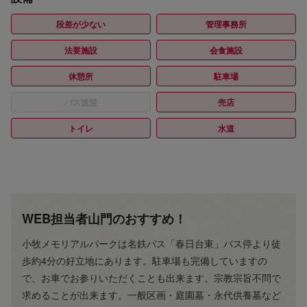
段差が少ない
管理事務所
法要施設
会食施設
休憩所
駐車場
バス送迎
売店
トイレ
水道
WEB担当者山門のおすすめ！
小牧メモリアルパークは名鉄バス「春日台東」バス停より徒
歩約4分の好立地にあります。駐車場も完備していますの
で、お車でお参りいただくことも出来ます。宗教宗旨不問で
求めることが出来ます。一般区画・庭園墓・永代供養墓など