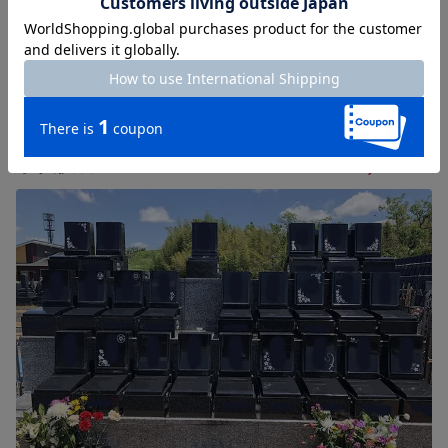
樹木葬区画もございます。
区画別の価格表は、
こちら（PDFの価格表）
をご覧ください
828,000
永代供養墓
円~