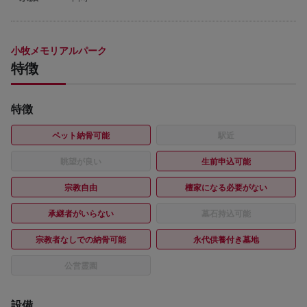
小牧メモリアルパーク
特徴
特徴
ペット納骨可能
駅近
眺望が良い
生前申込可能
宗教自由
檀家になる必要がない
承継者がいらない
墓石持込可能
宗教者なしでの納骨可能
永代供養付き墓地
公営霊園
設備