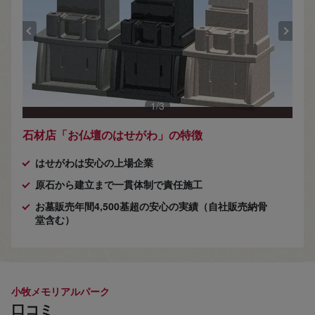
1
/
3
石材店「お仏壇のはせがわ」の特徴
はせがわは安心の上場企業
原石から建立まで一貫体制で責任施工
お墓販売年間4,500基超の安心の実績（自社販売納骨
堂含む）
小牧メモリアルパーク
口コミ