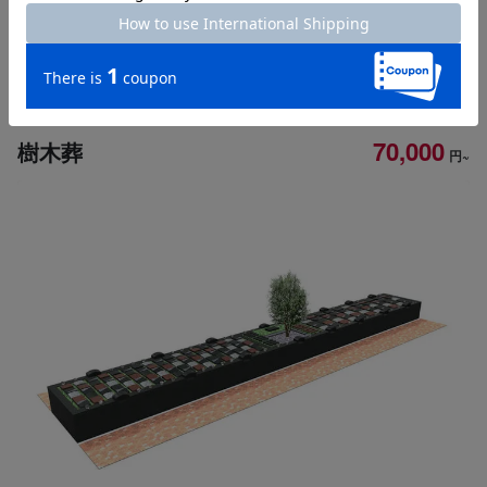
区画別の価格表は、
こちら（PDFの価格表）
をご覧くださ
い。
70,000
樹木葬
円~