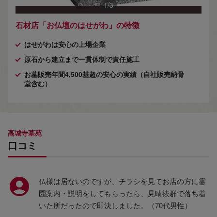
1
/
3
石材店「お仏壇のはせがわ」の特徴
はせがわは安心の上場企業
原石から建立まで一貫体制で責任施工
お墓販売年間4,500基超の安心の実績（自社販売納骨
堂含む）
高城寺墓苑
口コミ
仏様は居ないのですが、チラシを見てお店の方に霊
園案内・説明をしてもらったら、見晴抜群で落ち着
いた所だったので即決しました。（70代男性）