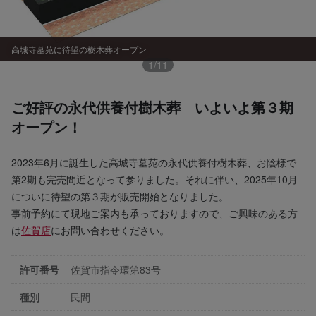
高城寺墓苑に待望の樹木葬オープン
1
/
11
ご好評の永代供養付樹木葬 いよいよ第３期
オープン！
2023年6月に誕生した高城寺墓苑の永代供養付樹木葬、お陰様で
第2期も完売間近となって参りました。それに伴い、2025年10月
についに待望の第３期が販売開始となりました。
事前予約にて現地ご案内も承っておりますので、ご興味のある方
は
佐賀店
にお問い合わせください。
許可番号
佐賀市指令環第83号
種別
民間