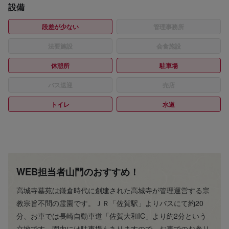
設備
段差が少ない
管理事務所
法要施設
会食施設
休憩所
駐車場
バス送迎
売店
トイレ
水道
WEB担当者山門のおすすめ！
高城寺墓苑は鎌倉時代に創建された高城寺が管理運営する宗
教宗旨不問の霊園です。ＪＲ「佐賀駅」よりバスにて約20
分、お車では長崎自動車道「佐賀大和IC」より約2分という
立地です。園内には駐車場もありますので、お車でのお参り