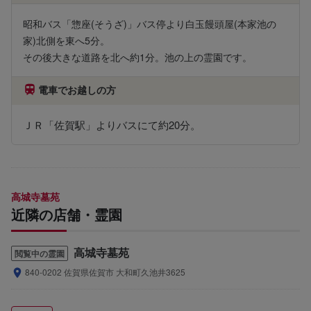
昭和バス「惣座(そうざ)」バス停より白玉饅頭屋(本家池の
家)北側を東へ5分。
その後大きな道路を北へ約1分。池の上の霊園です。
電車でお越しの方
ＪＲ「佐賀駅」よりバスにて約20分。
高城寺墓苑
近隣の店舗・霊園
高城寺墓苑
閲覧中の霊園
840-0202 佐賀県佐賀市 大和町久池井3625