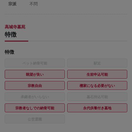
宗派
不問
高城寺墓苑
特徴
特徴
ペット納骨可能
駅近
眺望が良い
生前申込可能
宗教自由
檀家になる必要がない
承継者がいらない
墓石持込可能
宗教者なしでの納骨可能
永代供養付き墓地
公営霊園