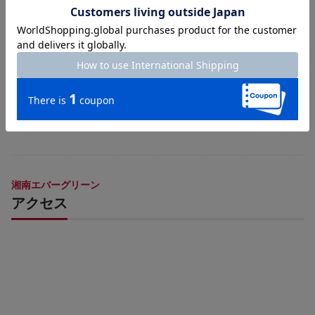
樹木葬「聖」は２名様から最大４名様まで埋蔵可能です。銘
版プレートへの彫刻費用も含まれます。一部区画ではペット
も共にお休みになれます(あじさい区)。
湘南エバーグリーン
アクセス