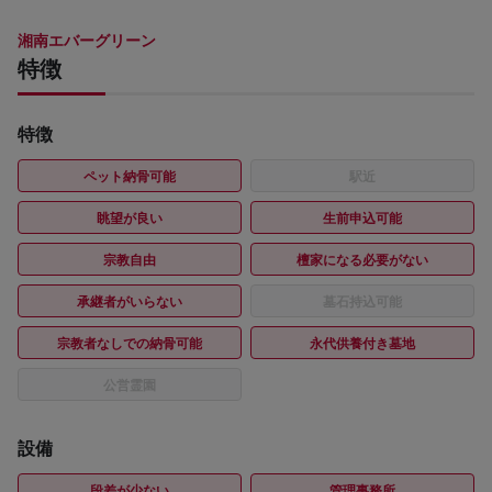
湘南エバーグリーン
特徴
特徴
ペット納骨可能
駅近
眺望が良い
生前申込可能
宗教自由
檀家になる必要がない
承継者がいらない
墓石持込可能
宗教者なしでの納骨可能
永代供養付き墓地
公営霊園
設備
段差が少ない
管理事務所