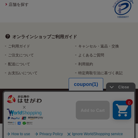
店舗を探す
オンラインショップ
ご利用ガイド
ご利用ガイド
キャンセル・返品・交換
ご注文について
よくあるご質問
配送について
利用規約
お支払いについて
特定商取引法に基づく表記
個人情報保護方針
特定個人情報などの適正な取扱いに関する基本方針
反社会的勢力排除へ向けた基本方針
資料請求/見学予約
検討リストに追加
Copyright©️ HASEGAWA Co.Ltd. All rights reserved.