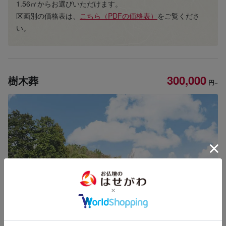
1.56㎡からお選びいただけます。
区画別の価格表は、
こちら（PDFの価格表）
をご覧くださ
い。
300,000
樹木葬
円~