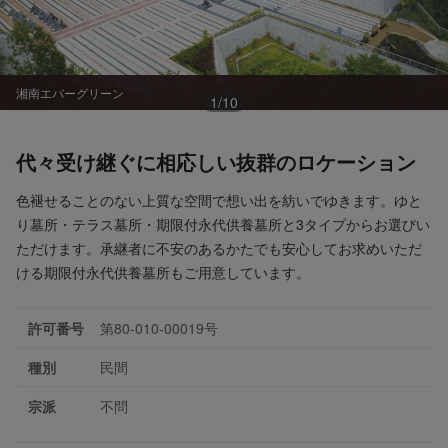
湘南エバーグリーン
1
/
10
代々受け継ぐに相応しい抜群のロケーション
色褪せることのない上質な空間で想い出を紡いでゆきます。ゆと
り墓所・テラス墓所・期限付永代供養墓所と3タイプからお選びい
ただけます。承継者に不安のあるかたでも安心してお求めいただ
ける期限付永代供養墓所もご用意しています。
許可番号
第80-010-00019号
種別
民間
宗派
不問