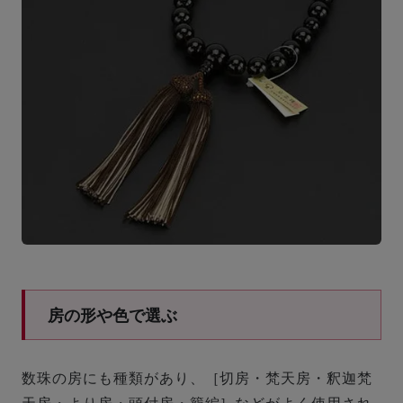
房の形や色で選ぶ
数珠の房にも種類があり、［切房・梵天房・釈迦梵
天房・より房・頭付房・籠編］などがよく使用され