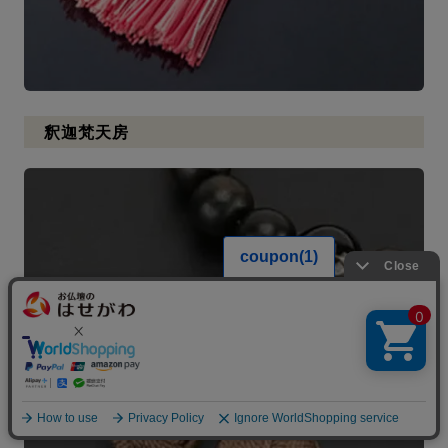
釈迦梵天房