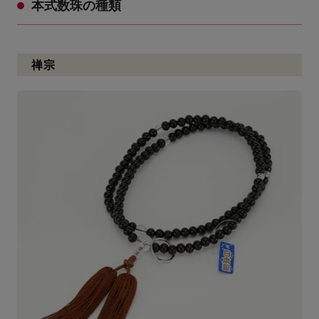
本式数珠の種類
禅宗