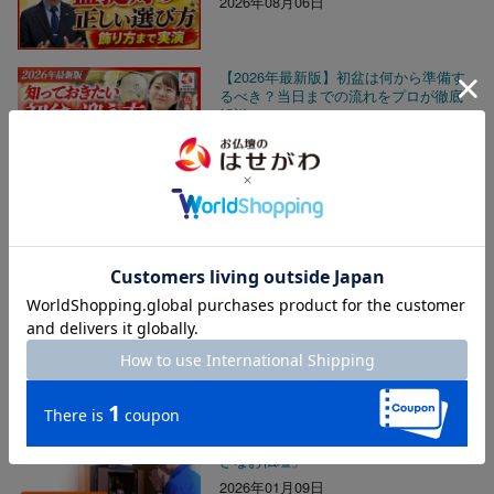
2026年08月06日
【2026年最新版】初盆は何から準備す
るべき？当日までの流れをプロが徹底
解説
2026年08月06日
【お彼岸に寄せて】幼き日の追憶 いの
ちの授業
2026年03月02日
教えて!!はせがわさん お仏壇は必要で
すか？
2024年12月06日
大きな不安を解決した わが家の「小
さなお仏壇」
2026年01月09日