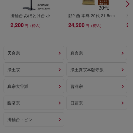
掛軸台 みほとけ台 小
願2 西 本尊 20代 21.5cm
掛
2,200
24,200
2,
円（税込）
円（税込）
天台宗
真言宗
浄土宗
浄土真宗本願寺派
真宗大谷派
曹洞宗
臨済宗
日蓮宗
掛軸台・ピン