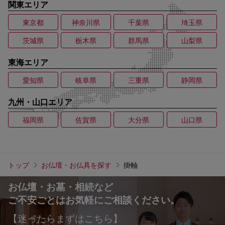
関東エリア
東京都
神奈川県
千葉県
埼玉県
茨城県
栃木県
群馬県
山梨県
東海エリア
愛知県
岐阜県
三重県
静岡県
九州・山口エリア
福岡県
佐賀県
大分県
山口県
トップ
お仏壇・お仏具を探す
掛軸
お仏壇・お墓・相続など
ご不安ごとはお気軽にご相談ください。
【迷ったらまずはこちら】