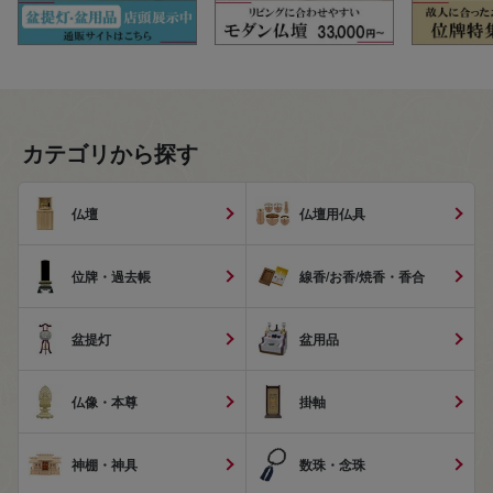
カテゴリから探す
仏壇
仏壇用仏具
位牌・過去帳
線香/お香/焼香・香合
盆提灯
盆用品
仏像・本尊
掛軸
神棚・神具
数珠・念珠