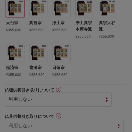
天台宗
真言宗
浄土宗
浄土真宗
真宗大谷
本願寺派
派
¥355,630
¥355,630
¥355,630
¥355,630
¥355,630
臨済宗
曹洞宗
日蓮宗
¥355,630
¥355,630
¥355,630
ⓘ
仏壇供養引き取りについて
ⓘ
仏具供養引き取りについて