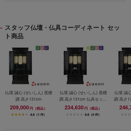
スタッフ仏壇・仏具コーディネート セッ
ト商品
仏壇 誠心 (せいしん) 黒檀
仏壇 誠心 (せいしん) 黒檀
仏壇 誠心
調 高さ131cm
調 高さ131cm 仏具セット
調 高さ1
A
209,000
234,630
246,
円（税込）
円（税込）
4.0
(1 件)
0.0
(0 件)