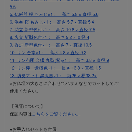
5.6
5. 仏飯器 桜 もみじ×1： 高さ 5.8 × 直径 5.6
6. 湯呑 桜 もみじ×1： 高さ 5.7 × 直径 5.4
7. 花立 新型色付×1： 高さ 10.8 × 直径 7.5
8. 火立 新型色付×1： 高さ 9.2 × 直径 4
9. 香炉 新型色付×1： 高さ 7 × 直径 10.5
10. リン 合掌×1： 高さ 4.8 × 直径 9.2
11. リン布団 金綴 丸型(紫)×1： 高さ 3.8 × 直径 9
12. リン棒 紫檀色×1： 長さ 13.8 × 直径 1.5
13. 防炎マット 黒鳳凰×1： 縦26 × 横38.2※
※お仏壇の大きさに合わせてハサミなどでカットしてご
使用ください。
【保証について】
保証内容は
こちらをご覧ください。
●お手入れセットも付属