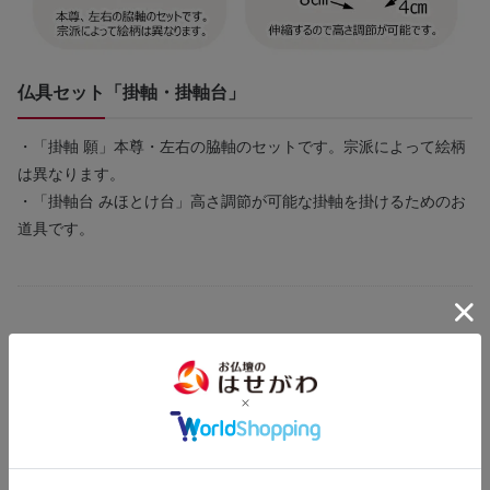
仏具セット「掛軸・掛軸台」
・「掛軸 願」本尊・左右の脇軸のセットです。宗派によって絵柄
は異なります。
・「掛軸台 みほとけ台」高さ調節が可能な掛軸を掛けるためのお
道具です。