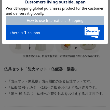
仏具セット「防火マット・仏飯器・湯呑」
・「防火マット黒鳳凰」防火機能のある仏壇マットです。
・「仏飯器 桜 もみじ」仏様へご飯をお供えするお道具です。
・「湯呑 桜 もみじ」仏様へお茶やお水をお供えするお道具です。