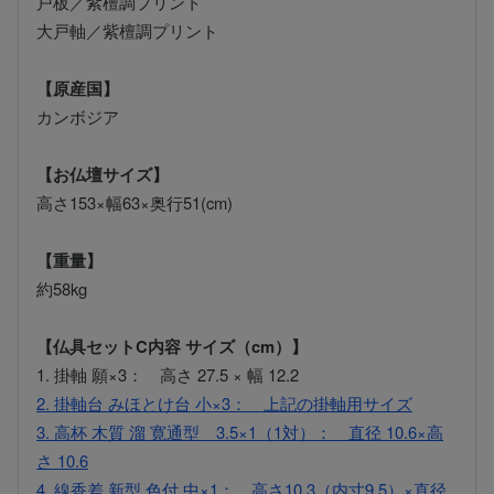
戸板／紫檀調プリント
大戸軸／紫檀調プリント
【原産国】
カンボジア
【お仏壇サイズ】
高さ153×幅63×奥行51(cm)
【重量】
約58kg
【仏具セットC内容 サイズ（cm）】
1. 掛軸 願×3： 高さ 27.5 × 幅 12.2
2. 掛軸台 みほとけ台 小×3： 上記の掛軸用サイズ
3. 高杯 木質 溜 寛通型 3.5×1（1対）： 直径 10.6×高
さ 10.6
4. 線香差 新型 色付 中×1： 高さ10.3（内寸9.5）×直径