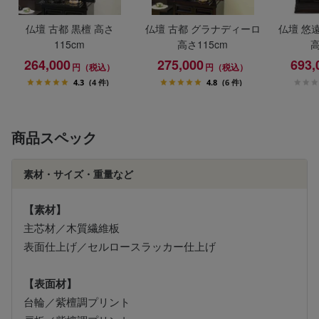
仏壇 古都 黒檀 高さ
仏壇 古都 グラナディーロ
仏壇 悠遠
115cm
高さ115cm
高
264,000
275,000
693,
円（税込）
円（税込）
4.3
(4 件)
4.8
(6 件)
商品スペック
素材・サイズ・重量など
【素材】
主芯材／木質繊維板
表面仕上げ／セルロースラッカー仕上げ
【表面材】
台輪／紫檀調プリント