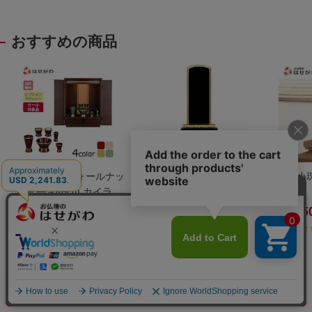
おすすめの商品
仏壇 リアン ウォールナッ
位牌 春日蓮付 K型
新型 小
ト調 高さ48cm カイラ具
足セット
33,000
7,700
5,5
円（税込）
円～（税込）
4.7
(3 件)
4.8
(54 件)
カートに入れる
店舗在庫