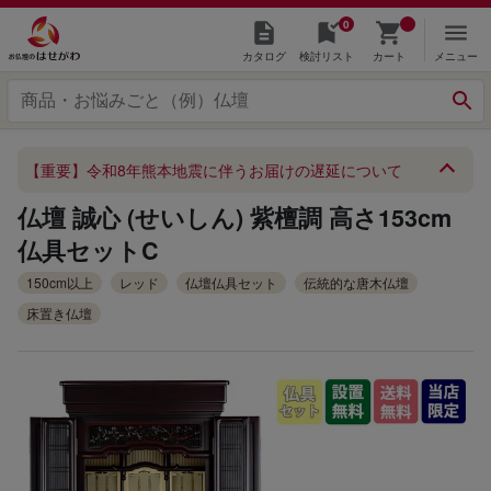
0
カタログ
検討リスト
カート
メニュー
【重要】令和8年熊本地震に伴うお届けの遅延について
仏壇 誠心 (せいしん) 紫檀調 高さ153cm
仏具セットC
150cm以上
レッド
仏壇仏具セット
伝統的な唐木仏壇
床置き仏壇