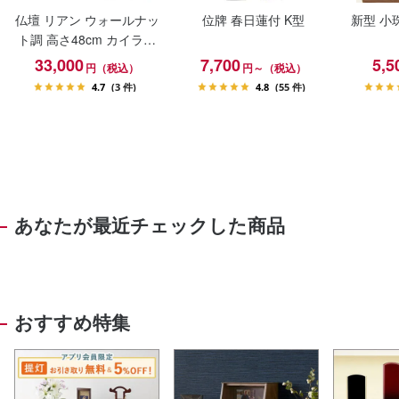
仏壇 リアン ウォールナッ
位牌 春日蓮付 K型
新型 小
ト調 高さ48cm カイラ具
足セット
33,000
7,700
5,5
円（税込）
円～（税込）
4.7
(3 件)
4.8
(55 件)
あなたが最近チェックした商品
おすすめ特集