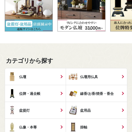
カテゴリから探す
仏壇
仏壇用仏具
位牌・過去帳
線香/お香/焼香・香合
盆提灯
盆用品
仏像・本尊
掛軸