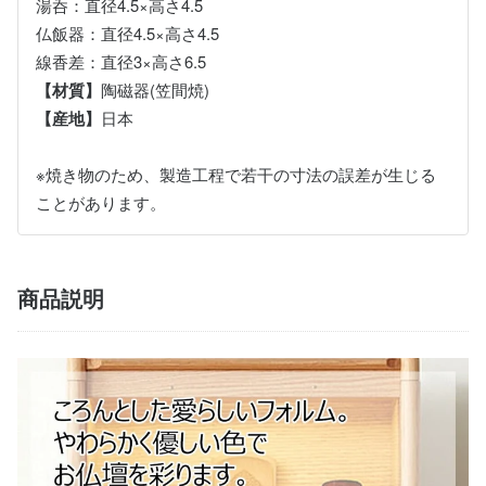
湯呑：直径4.5×高さ4.5
仏飯器：直径4.5×高さ4.5
線香差：直径3×高さ6.5
【材質】
陶磁器(笠間焼)
【産地】
日本
※焼き物のため、製造工程で若干の寸法の誤差が生じる
ことがあります。
商品説明