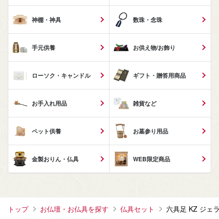
神棚・神具
数珠・念珠
手元供養
お供え物/お飾り
ローソク・キャンドル
ギフト・贈答用商品
お手入れ用品
雑貨など
ペット供養
お墓参り用品
金製おりん・仏具
WEB限定商品
トップ
お仏壇・お仏具を探す
仏具セット
六具足 KZ ジェ