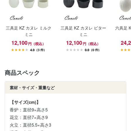
三具足 KZ カヌレ ミルク
三具足 KZ カヌレ ビター
六具足 
ミニ
ミニ
12,100
12,100
24,
円（税込）
円（税込）
4.0
(3 件)
0.0
(0 件)
商品スペック
素材・サイズ・重量など
【サイズ(cm)】
香炉：直径9×高さ5
花立：直径7×高さ9
火立：直径5.5×高さ3