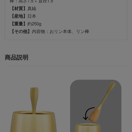
棒：高さ7.5 × 直径1.5
【材質】
真鍮
【産地】
日本
【重量】
約250g
【その他】
内容物：おリン本体、リン棒
商品説明