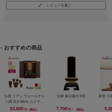
レビューを書く
おすすめの商品
仏壇 リアン ウォールナッ
位牌 春日蓮付 K型
新型 小
ト調 高さ48cm カイラ具
足セット
33,000
7,700
5,5
円（税込）
円～（税込）