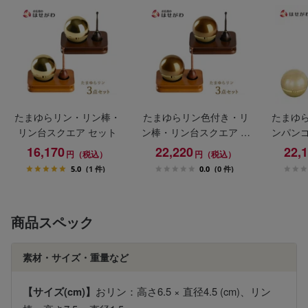
たまゆらリン・リン棒・
たまゆらリン色付き・リ
たまゆ
リン台スクエア セット
ン棒・リン台スクエア セ
ンパン
ット
16,170
22,220
22,
円（税込）
円（税込）
5.0
(1 件)
0.0
(0 件)
商品スペック
素材・サイズ・重量など
【サイズ(cm)】
おリン：高さ6.5 × 直径4.5 (cm)、リン