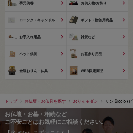
手元供養
お供え物/お飾り
ローソク・キャンドル
ギフト・贈答用商品
お手入れ用品
雑貨など
ペット供養
お墓参り用品
金製おりん・仏具
WEB限定商品
トップ
お仏壇・お仏具を探す
おりんモダン
リン Bicolo 
お仏壇・お墓・相続など
ご不安ごとはお気軽にご相談ください。
【迷ったらまずはこちら】