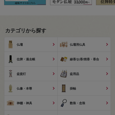
カテゴリから探す
仏壇
仏壇用仏具
位牌・過去帳
線香/お香/焼香・香合
盆提灯
盆用品
仏像・本尊
掛軸
神棚・神具
数珠・念珠