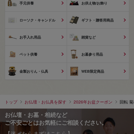
手元供養
お供え物/お飾り
ローソク・キャンドル
ギフト・贈答用商品
お手入れ用品
雑貨など
ペット供養
お墓参り用品
金製おりん・仏具
WEB限定商品
トップ
お仏壇・お仏具を探す
2026年お盆クーポン
回転 菊
お仏壇・お墓・相続など
ご不安ごとはお気軽にご相談ください。
【迷ったらまずはこちら】