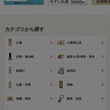
カテゴリから探す
仏壇
仏壇用仏具
位牌・過去帳
線香/お香/焼香・香合
盆提灯
盆用品
仏像・本尊
掛軸
神棚・神具
数珠・念珠