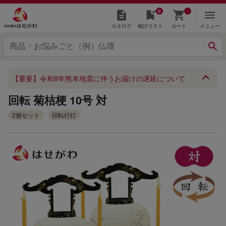
0
カタログ
検討リスト
カート
メニュー
【重要】令和8年熊本地震に伴うお届けの遅延について
回転 菊桔梗 10号 対
2個セット
回転行灯