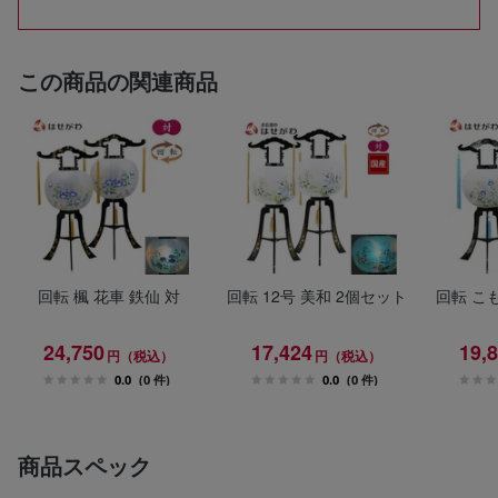
この商品の関連商品
回転 楓 花車 鉄仙 対
回転 12号 美和 2個セット
回転 こも
24,750
17,424
19,
円（税込）
円（税込）
0.0
(0 件)
0.0
(0 件)
商品スペック