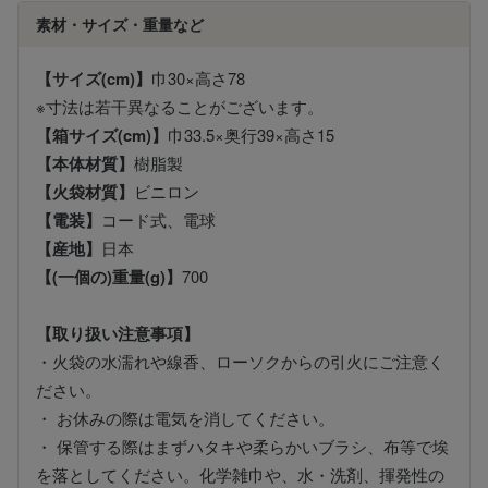
素材・サイズ・重量など
【サイズ(cm)】
巾30×高さ78
※寸法は若干異なることがございます。
【箱サイズ(cm)】
巾33.5×奥行39×高さ15
【本体材質】
樹脂製
【火袋材質】
ビニロン
【電装】
コード式、電球
【産地】
日本
【(一個の)重量(g)】
700
【取り扱い注意事項】
・火袋の水濡れや線香、ローソクからの引火にご注意く
ださい。
・ お休みの際は電気を消してください。
・ 保管する際はまずハタキや柔らかいブラシ、布等で埃
を落としてください。化学雑巾や、水・洗剤、揮発性の