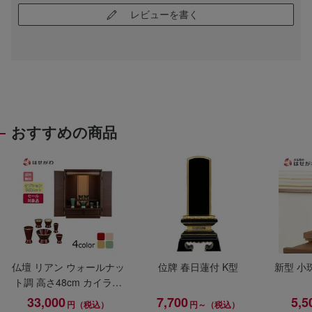
レビューを書く
おすすめの商品
仏壇 リアン ウォールナッ
位牌 春日蓮付 K型
新型 小
ト調 高さ48cm カイラ具
足セット
33,000
7,700
5,5
円（税込）
円～（税込）