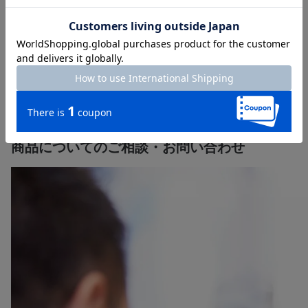
寄り添い、ご供養に関する様々なご要望にお応えします。
直営店130店舗以上の「はせがわ」にぜひご相談ください。
【店舗一覧】はこちら＞＞
【墓石の販売】
【終活・相続】
や
は各詳細ページをご確認くだ
さい。
商品についてのご相談・お問い合わせ