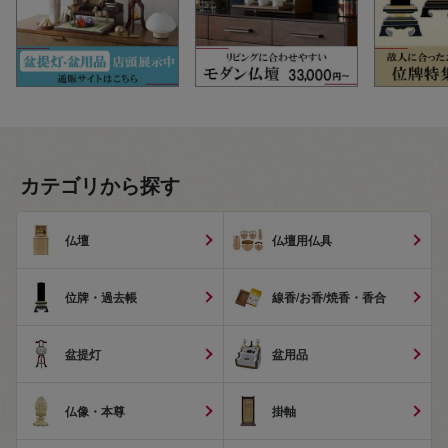
カテゴリから探す
仏壇
仏壇用仏具
位牌・過去帳
線香/お香/焼香・香合
盆提灯
盆用品
仏像・本尊
掛軸