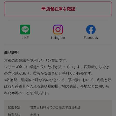
店舗在庫を確認
LINE
Instagram
Facebook
商品説明
京都の西陣織を使用したリン布団です。
シリーズ全てに縁起の良い紋様が入っています。西陣織ならでは
の光沢感があり、柔らかな風合いと手触りが特長です。
※名物裂…絹織物の呼び名のひとつで、茶の湯において、名物と呼
ばれた茶道具を入れる袋や袱紗掛け物の表装、帯地などに用いら
れた布地のことを指します。
配送予定
営業日12時までのご注文で当日発送
納品方法
宅配便