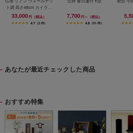
仏壇 リアン ウォールナッ
位牌 春日蓮付 K型
新型 小
ト調 高さ48cm カイラ具
足セット
33,000
7,700
5,5
円（税込）
円～（税込）
4.7
(3 件)
4.8
(51 件)
あなたが最近チェックした商品
おすすめ特集