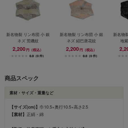
新名物裂 リン布団 小 銀
新名物裂 リン布団 小 銀
新名物裂
ネズ 荒磯紋
ネズ 紹巴唐花紋
地紫
2,200
2,200
2,2
円（税込）
円（税込）
0.0
(0 件)
0.0
(0 件)
商品スペック
素材・サイズ・重量など
【サイズ(cm)】
巾10.5×奥行10.5×高さ2.5
【素材】
正絹・綿