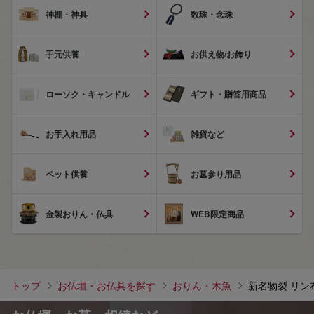
神棚・神具
数珠・念珠
手元供養
お供え物/お飾り
ローソク・キャンドル
ギフト・贈答用商品
お手入れ用品
雑貨など
ペット供養
お墓参り用品
金製おりん・仏具
WEB限定商品
トップ
お仏壇・お仏具を探す
おりん・木魚
新名物裂 リン