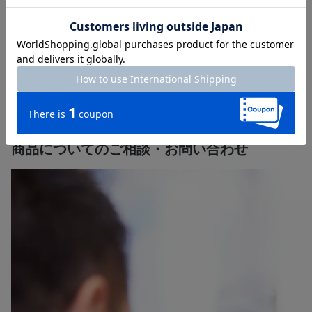
寄り添い、ご供養に関する様々なご要望にお応えします。
直営店130店舗以上の「はせがわ」にぜひご相談ください。
【店舗一覧】はこちら＞＞
【墓石の販売】
【終活・相続】
や
は各詳細ページをご確認くだ
さい。
商品についてのご相談・お問い合わせ