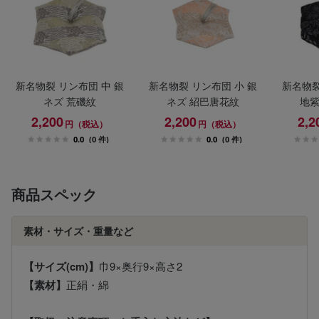
新名物裂 リン布団 中 銀
新名物裂 リン布団 小 銀
新名物裂
ネズ 荒磯紋
ネズ 紹巴唐花紋
地紫
2,200
2,200
2,2
円（税込）
円（税込）
0.0
(0 件)
0.0
(0 件)
商品スペック
素材・サイズ・重量など
【サイズ(cm)】
巾9×奥行9×高さ2
【素材】
正絹・綿