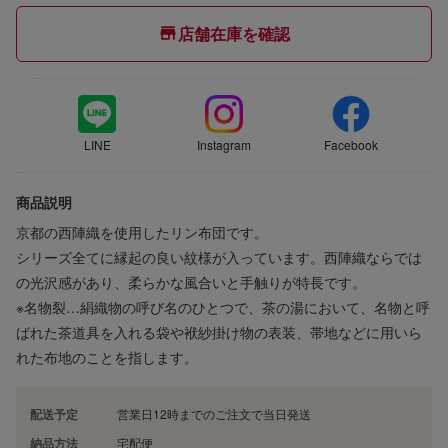
店舗在庫を確認
LINE
Instagram
Facebook
商品説明
京都の西陣織を使用したリン布団です。
シリーズ全てに縁起の良い紋様が入っています。西陣織ならでは
の光沢感があり、柔らかな風合いと手触りが特長です。
※名物裂…絹織物の呼び名のひとつで、茶の湯において、名物と呼
ばれた茶道具を入れる袋や袱紗掛け物の表装、帯地などに用いら
れた布地のことを指します。
配送予定
営業日12時までのご注文で当日発送
納品方法
宅配便