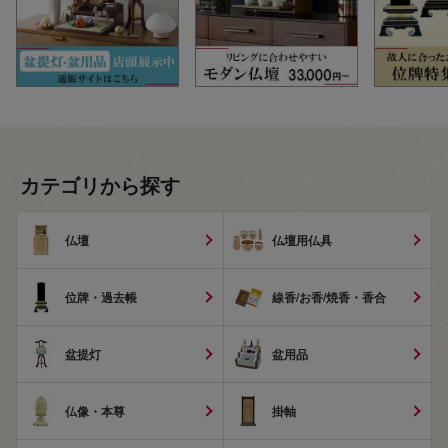
カテゴリから探す
仏壇
仏壇用仏具
位牌・過去帳
線香/お香/焼香・香合
盆提灯
盆用品
仏像・本尊
掛軸