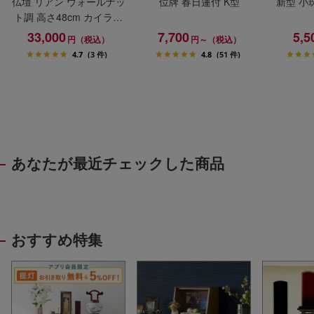
仏壇 リアン ウォールナッ
位牌 春日蓮付 K型
新型 小
ト調 高さ48cm カイラ具
足セット
33,000
7,700
5,5
円（税込）
円～（税込）
4.7
(3 件)
4.8
(51 件)
あなたが最近チェックした商品
おすすめ特集