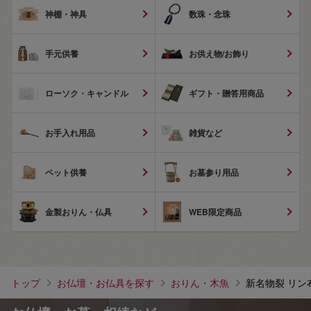
神棚・神具
数珠・念珠
手元供養
お供え物/お飾り
ローソク・キャンドル
ギフト・贈答用商品
お手入れ用品
雑貨など
ペット供養
お墓参り用品
金製おりん・仏具
WEB限定商品
トップ
お仏壇・お仏具を探す
おりん・木魚
新名物裂 リン