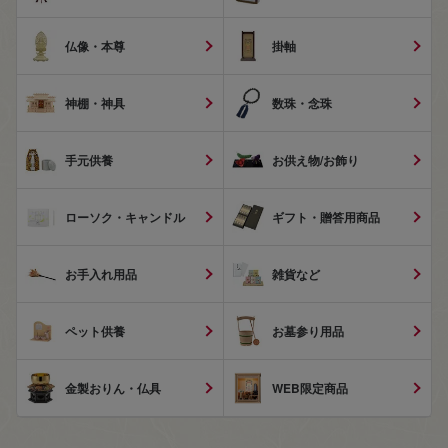
仏像・本尊
掛軸
神棚・神具
数珠・念珠
手元供養
お供え物/お飾り
ローソク・キャンドル
ギフト・贈答用商品
お手入れ用品
雑貨など
ペット供養
お墓参り用品
金製おりん・仏具
WEB限定商品