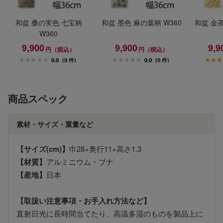
和盆 桑の実色 七宝柄
和盆 墨色 麻の葉柄 W360
和盆 金茶
W360
9,900
9,900
9,9
円（税込）
円（税込）
0.0
(0 件)
0.0
(0 件)
商品スペック
素材・サイズ・重量など
【サイズ(cm)】
巾28×奥行11×高さ1.3
【材質】
アルミニウム・ブナ
【産地】
日本
【取扱い注意事項・お手入れ方法など】
直射日光に長時間当てたり、高温多湿のものを製品上に