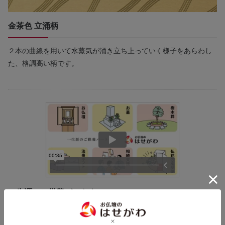
金茶色 立涌柄
２本の曲線を用いて水蒸気が涌き立ち上っていく様子をあらわし
た、格調高い柄です。
一生涯のご供養パートナー
はせがわは、お仏壇や墓石の販売をはじめ、様々なご供養に関す