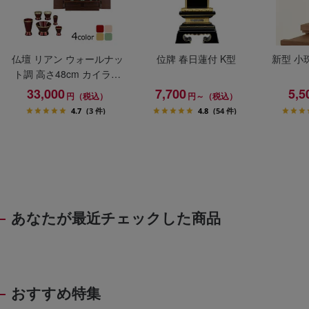
仏壇 リアン ウォールナッ
位牌 春日蓮付 K型
新型 小
ト調 高さ48cm カイラ具
足セット
33,000
7,700
5,5
円（税込）
円～（税込）
4.7
(3 件)
4.8
(54 件)
あなたが最近チェックした商品
おすすめ特集