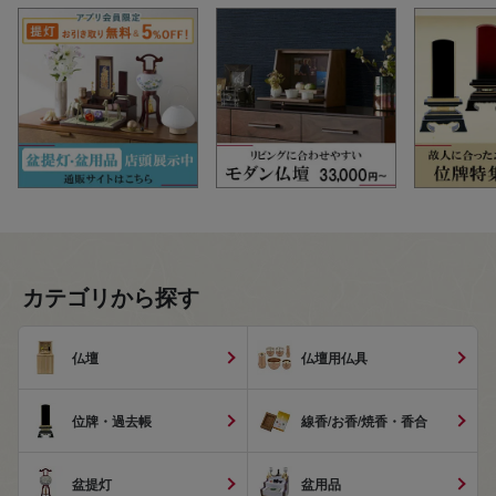
カテゴリから探す
仏壇
仏壇用仏具
位牌・過去帳
線香/お香/焼香・香合
盆提灯
盆用品