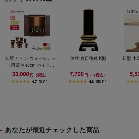
仏壇 リアン ウォールナッ
位牌 春日蓮付 K型
新型 小
ト調 高さ48cm カイラ具
足セット
33,000
7,700
5,5
円（税込）
円～（税込）
4.7
(3 件)
4.8
(53 件)
あなたが最近チェックした商品