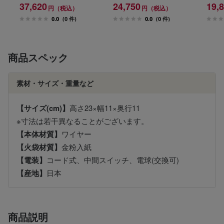
37,620
24,750
19,
円（税込）
円（税込）
0.0
(0 件)
0.0
(0 件)
商品スペック
素材・サイズ・重量など
【サイズ(cm)】
高さ23×幅11×奥行11
※寸法は若干異なることがございます。
【本体材質】
ワイヤー
【火袋材質】
金粉入紙
【電装】
コード式、中間スイッチ、電球(交換可)
【産地】
日本
商品説明