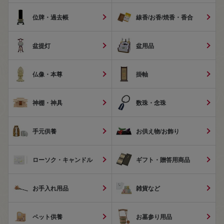
位牌・過去帳
線香/お香/焼香・香合
盆提灯
盆用品
仏像・本尊
掛軸
神棚・神具
数珠・念珠
手元供養
お供え物/お飾り
ローソク・キャンドル
ギフト・贈答用商品
お手入れ用品
雑貨など
ペット供養
お墓参り用品