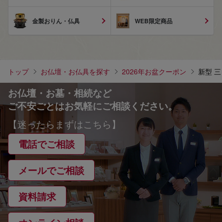
金製おりん・仏具
WEB限定商品
トップ
お仏壇・お仏具を探す
2026年お盆クーポン
新型 
お仏壇・お墓・相続など
ご不安ごとはお気軽にご相談ください。
【迷ったらまずはこちら】
電話でご相談
メールでご相談
資料請求