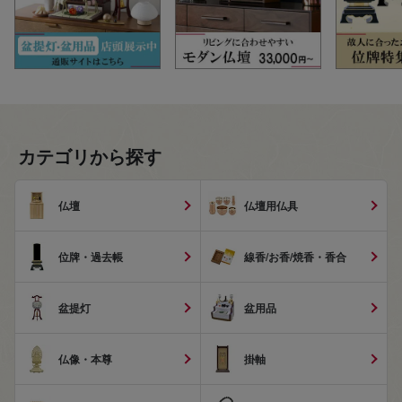
カテゴリから探す
仏壇
仏壇用仏具
位牌・過去帳
線香/お香/焼香・香合
盆提灯
盆用品
仏像・本尊
掛軸