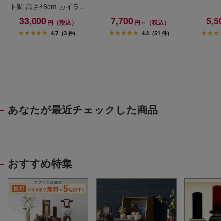
ト調 高さ48cm カイラ具
足セット
33,000
7,700
5,5
円（税込）
円～（税込）
4.7
(3 件)
4.8
(51 件)
あなたが最近チェックした商品
おすすめ特集