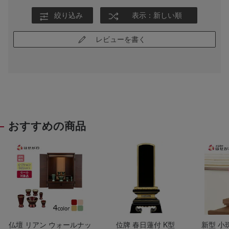
絞り込み
表示：新しい順
レビューを書く
おすすめの商品
仏壇 リアン ウォールナッ
位牌 春日蓮付 K型
新型 小