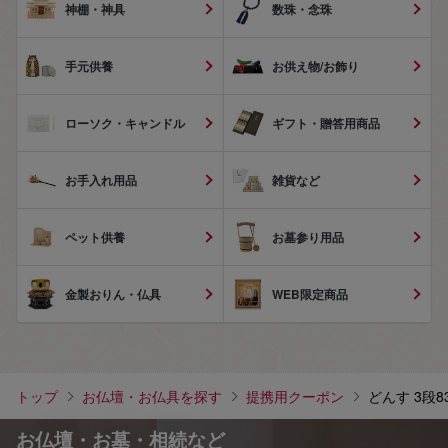
神棚・神具
数珠・念珠
手元供養
お供え物/お飾り
ローソク・キャンドル
ギフト・贈答用商品
お手入れ用品
雑貨など
ペット供養
お墓参り用品
金製おりん・仏具
WEB限定商品
トップ
お仏壇・お仏具を探す
提携用クーポン
どんす 3段8
お仏壇・お墓・相続など