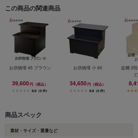
この商品の関連商品
お供物壇 45 ブラウン
お供物壇 小 60
盆棚 2段
ど
39,600
34,650
8,4
円（税込）
円（税込）
0.0
(0 件)
0.0
(0 件)
商品スペック
素材・サイズ・重量など