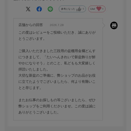
参考になった
0
Like!
0
店舗からの回答
2026.7.28
この度はレビューをご投稿いただき、誠にありが
とうございます。
ご購入いただきました三段用の盆棚用金襴どんす
につきまして、「たいへんきれいで新盆飾りが鮮
やかになりそう」とのこと、私どもも大変嬉しく
拝読いたしました。
大切な新盆のご準備に、弊ショップのお品がお役
に立てたようでございましたら、何より有難いこ
とと存じます。
またお仏事のお探しもの等ございましたら、ぜひ
弊ショップをご利用くださいませ。この度は誠に
ありがとうございました。