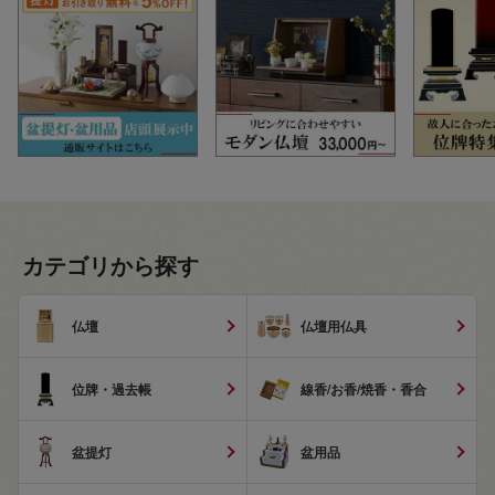
カテゴリから探す
仏壇
仏壇用仏具
位牌・過去帳
線香/お香/焼香・香合
盆提灯
盆用品