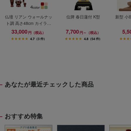
仏壇 リアン ウォールナッ
位牌 春日蓮付 K型
新型 小
ト調 高さ48cm カイラ具
足セット
33,000
7,700
5,5
円（税込）
円～（税込）
4.7
(3 件)
4.8
(54 件)
あなたが最近チェックした商品
おすすめ特集