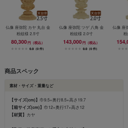
仏像 座弥陀 カヤ 丸台 金
仏像 座弥陀 ツゲ 八角 金
仏像 座
粉紋様 2.5寸
粉紋様 2.0寸
粉
80,300
143,000
154,
円（税込）
円（税込）
0.0
(0 件)
0.0
(0 件)
商品スペック
素材・サイズ・重量など
【サイズ(cm)】
巾9.5×奥行8.5×高さ19.7
【箱サイズ(cm)】
巾12×奥行17×高さ12
【材質】
カヤ