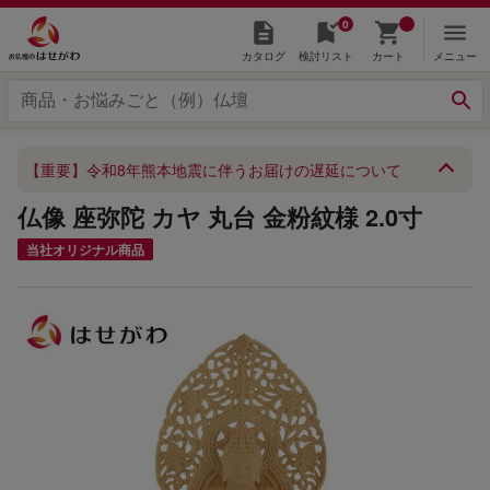
0
カタログ
検討リスト
カート
メニュー
【重要】令和8年熊本地震に伴うお届けの遅延について
仏像 座弥陀 カヤ 丸台 金粉紋様 2.0寸
当社オリジナル商品