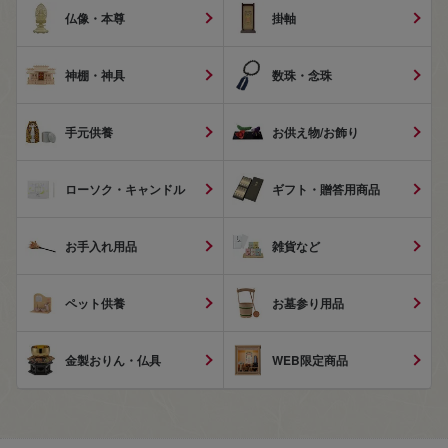
仏像・本尊
掛軸
神棚・神具
数珠・念珠
手元供養
お供え物/お飾り
ローソク・キャンドル
ギフト・贈答用商品
お手入れ用品
雑貨など
ペット供養
お墓参り用品
金製おりん・仏具
WEB限定商品