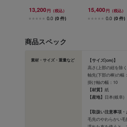
13,200
15,400
円（税込）
円（税込）
0.0
(0 件)
0.0
(0 件)
商品スペック
素材・サイズ・重量など
【サイズ(cm)】
高さ(上部の紐を除く)
軸先(下部の棒)の幅：1
掛け軸の幅：10
【材質】
紙
【産地】
日本(岐阜)
【取扱い注意事項・
毛先のやわらかい毛
濡れた布を使うと、