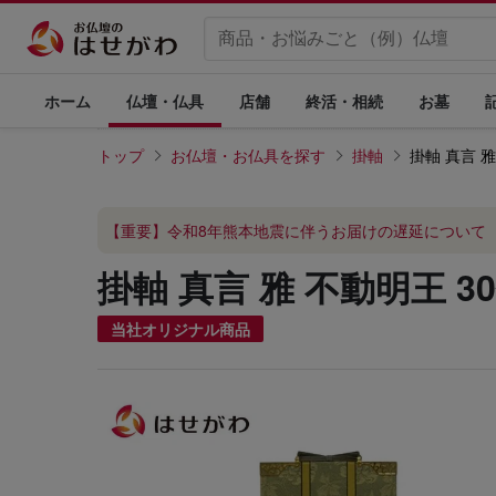
ホーム
仏壇・仏具
店舗
終活・相続
お墓
トップ
お仏壇・お仏具を探す
掛軸
掛軸 真言 雅
【重要】令和8年熊本地震に伴うお届けの遅延について
掛軸 真言 雅 不動明王 3
当社オリジナル商品