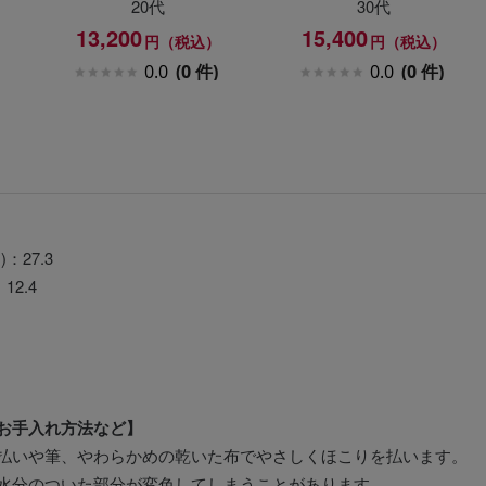
20代
30代
13,200
15,400
円（税込）
円（税込）
0.0
(0 件)
0.0
(0 件)
：27.3
2.4
お手入れ方法など】
払いや筆、やわらかめの乾いた布でやさしくほこりを払います。
水分のついた部分が変色してしまうことがあります。