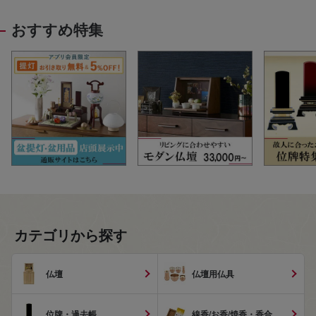
おすすめ特集
カテゴリから探す
仏壇
仏壇用仏具
位牌・過去帳
線香/お香/焼香・香合