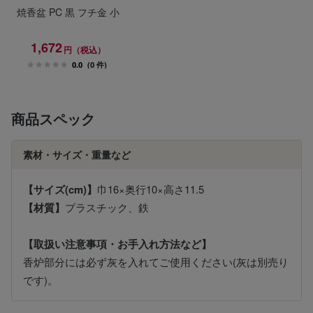
焼香盆 PC 黒 フチ金 小
1,672
円（税込）
0.0
(0 件)
商品スペック
素材・サイズ・重量など
【サイズ(cm)】
巾16×奥行10×高さ11.5
【材質】
プラスチック、鉄
【取扱い注意事項・お手入れ方法など】
香炉部分には必ず灰を入れてご使用ください(灰は別売り
です)。