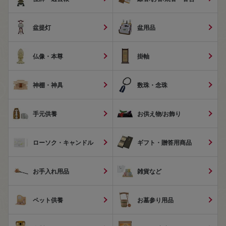
盆提灯
盆用品
仏像・本尊
掛軸
神棚・神具
数珠・念珠
手元供養
お供え物/お飾り
ローソク・キャンドル
ギフト・贈答用商品
お手入れ用品
雑貨など
ペット供養
お墓参り用品