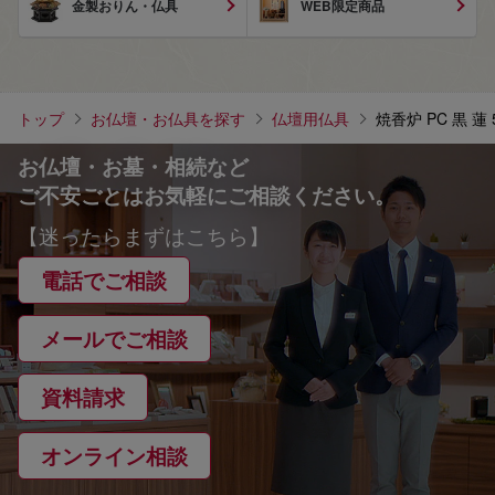
金製おりん・仏具
WEB限定商品
トップ
お仏壇・お仏具を探す
仏壇用仏具
焼香炉 PC 黒 蓮 
お仏壇・お墓・相続など
ご不安ごとはお気軽にご相談ください。
【迷ったらまずはこちら】
電話でご相談
メールでご相談
資料請求
オンライン相談