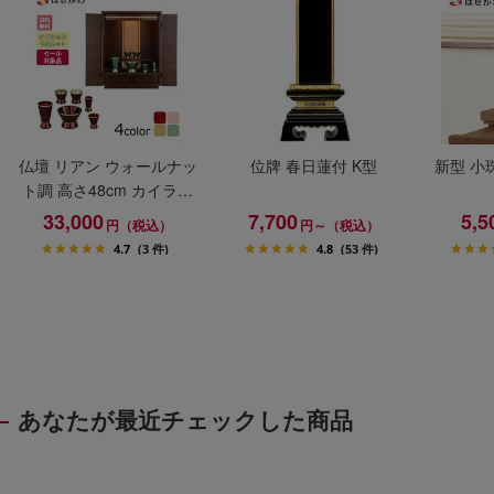
仏壇 リアン ウォールナッ
位牌 春日蓮付 K型
新型 小
ト調 高さ48cm カイラ具
足セット
33,000
7,700
5,5
円（税込）
円～（税込）
4.7
(3 件)
4.8
(53 件)
あなたが最近チェックした商品