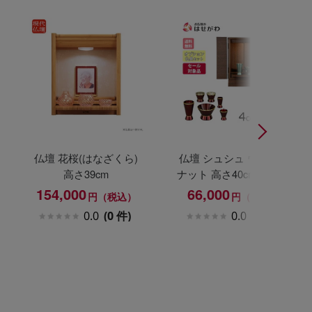
仏壇 花桜(はなざくら)
仏壇 シュシュ ウォール
高さ39cm
ナット 高さ40cm カイラ
具足セット
154,000
66,000
円（税込）
円（税込）
0.0
(0 件)
0.0
(0 件)