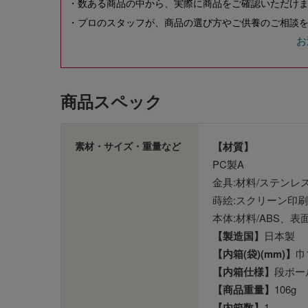
・数ある商品の中から、実際に商品をご確認いただけ
・プロのスタッフが、商品の選び方やご供養のご相談を
お
商品スペック
素材・サイズ・重量など
【材質】
PC製A
金具:材料/ステンレ
蒔絵:スクリーン印刷
本体:材料/ABS、表
【製造国】
日本製
【内箱(袋)(mm)】
巾
【内箱仕様】
段ボー
【商品重量】
106g
【内箱数】
1