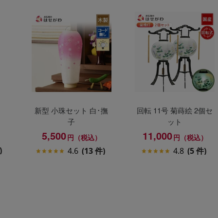
新型 小珠セット 白･撫
回転 11号 菊蒔絵 2個セ
子
ット
5,500
11,000
）
円（税込）
円（税込）
)
4.6
(13 件)
4.8
(5 件)