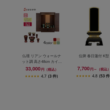
仏壇 リアン ウォールナ
位牌 春日蓮付 K型
ット調 高さ48cm カイラ
具足セット
7,700
33,000
円～（税込
円（税込）
4.8
(53 件
4.7
(3 件)