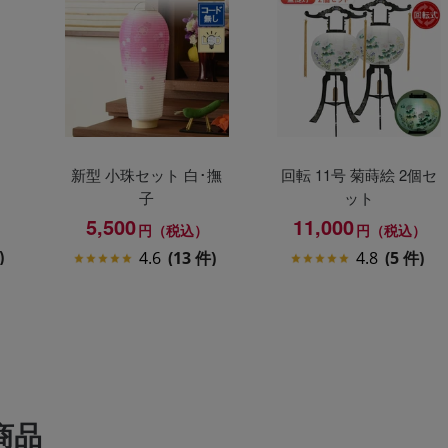
新型 小珠セット 白･撫
回転 11号 菊蒔絵 2個セ
子
ット
5,500
11,000
）
円（税込）
円（税込）
)
4.6
(13 件)
4.8
(5 件)
商品