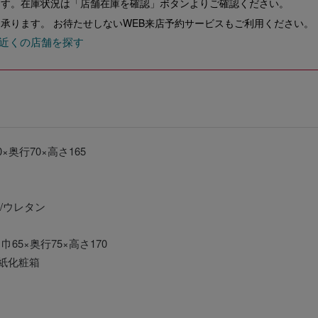
ます。在庫状況は「店舗在庫を確認」ボタンよりご確認ください。
承ります。 お待たせしないWEB来店予約サービスもご利用ください。
近くの店舗を探す
0×奥行70×高さ165
工/ウレタン
】
巾65×奥行75×高さ170
紙化粧箱