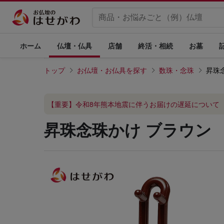
ホーム
仏壇・仏具
店舗
終活・相続
お墓
トップ
お仏壇・お仏具を探す
数珠・念珠
昇珠
【重要】令和8年熊本地震に伴うお届けの遅延について
昇珠念珠かけ ブラウン