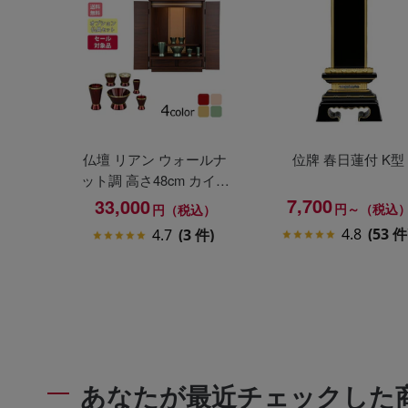
仏壇 リアン ウォールナ
位牌 春日蓮付 K型
ット調 高さ48cm カイラ
具足セット
7,700
33,000
円～（税込
円（税込）
4.8
(53 件
4.7
(3 件)
あなたが最近チェックした