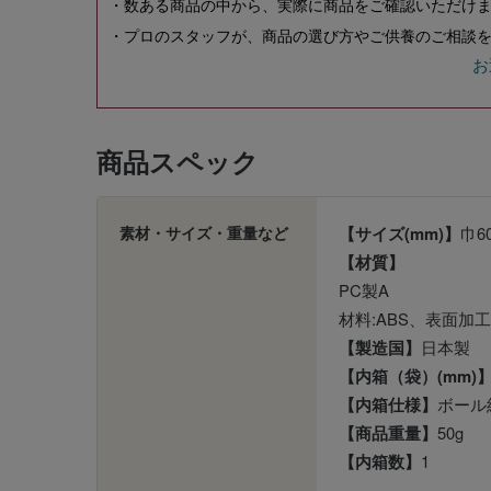
・数ある商品の中から、実際に商品をご確認いただけ
・プロのスタッフが、商品の選び方やご供養のご相談を
お
商品スペック
素材・サイズ・重量など
【サイズ(mm)】
巾6
【材質】
PC製A
材料:ABS、表面加
【製造国】
日本製
【内箱（袋）(mm)
【内箱仕様】
ボール
【商品重量】
50g
【内箱数】
1