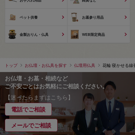
お手入れ用品
雑貨など
ペット供養
お墓参り用品
金製おりん・仏具
WEB限定商品
トップ
お仏壇・お仏具を探す
仏壇用仏具
花輪 寝かせる線
お仏壇・お墓・相続など
ご不安ごとはお気軽にご相談ください。
【迷ったらまずはこちら】
電話でご相談
メールでご相談