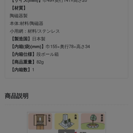
【サイズ(mm)】
【材質】
陶磁器製
本体:材料/陶磁器
小用網：材料/ステンレス
【製造国】
日本製
【内箱(袋)(mm)】
巾155×奥行78×高さ34
【内箱仕様】
段ボール箱
【商品重量】
82g
【内箱数】
1
商品説明