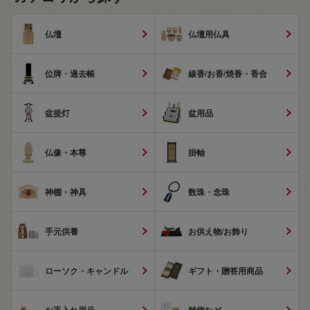
仏壇
仏壇用仏具
位牌・過去帳
線香/お香/焼香・香合
盆提灯
盆用品
仏像・本尊
掛軸
神棚・神具
数珠・念珠
手元供養
お供え物/お飾り
ローソク・キャンドル
ギフト・贈答用商品