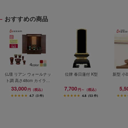
おすすめの商品
仏壇 リアン ウォールナッ
位牌 春日蓮付 K型
新型 小
ト調 高さ48cm カイラ具
足セット
33,000
7,700
5,5
円（税込）
円～（税込）
4.7
(3 件)
4.8
(53 件)