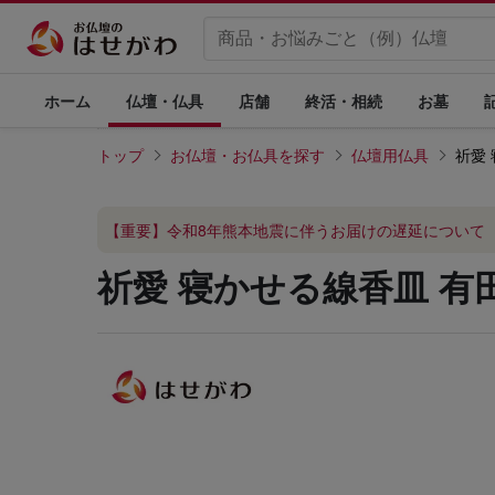
ホーム
仏壇・仏具
店舗
終活・相続
お墓
トップ
お仏壇・お仏具を探す
仏壇用仏具
祈愛
【重要】令和8年熊本地震に伴うお届けの遅延について
祈愛 寝かせる線香皿 有