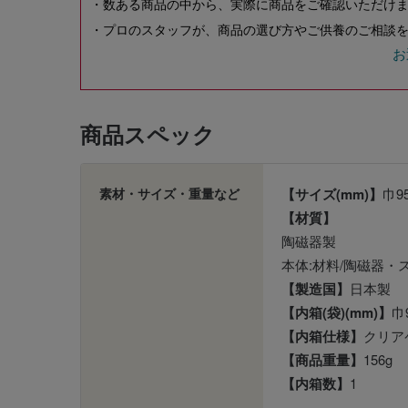
・数ある商品の中から、実際に商品をご確認いただけ
・プロのスタッフが、商品の選び方やご供養のご相談を
お
商品スペック
素材・サイズ・重量など
【サイズ(mm)】
巾9
【材質】
陶磁器製
本体:材料/陶磁器・
【製造国】
日本製
【内箱(袋)(mm)】
巾
【内箱仕様】
クリア
【商品重量】
156g
【内箱数】
1