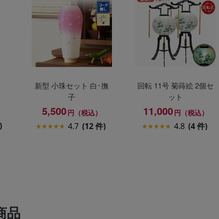
新型 小珠セット 白･撫
回転 11号 菊蒔絵 2個セ
子
ット
5,500
11,000
）
円（税込）
円（税込）
)
4.7
(12 件)
4.8
(4 件)
商品