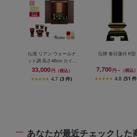
仏壇 リアン ウォールナ
位牌 春日蓮付 K型
ット調 高さ48cm カイラ
具足セット
7,700
33,000
円～（税込
円（税込）
4.8
(51 件
4.7
(3 件)
あなたが最近チェックした