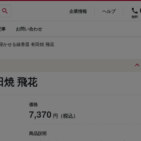
企業情報
ヘルプ
無料
記事
お問い合わせ
 寝かせる線香皿 有田焼 飛花
田焼 飛花
価格
7,370
円（税込）
商品説明