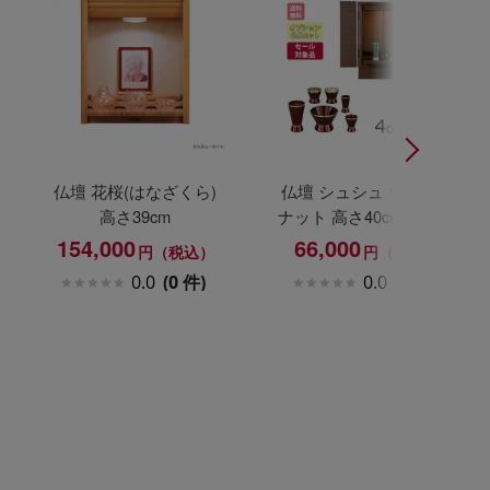
仏壇 花桜(はなざくら)
仏壇 シュシュ ウォール
高さ39cm
ナット 高さ40cm カイラ
具足セット
154,000
66,000
円（税込）
円（税込）
0.0
(0 件)
0.0
(0 件)