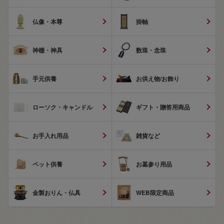
仏像・本尊
掛軸
神棚・神具
数珠・念珠
手元供養
お供え物/お飾り
ローソク・キャンドル
ギフト・贈答用商品
お手入れ用品
雑貨など
ペット供養
お墓参り用品
金製おりん・仏具
WEB限定商品