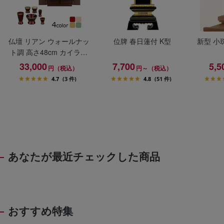
仏壇 リアン ウォールナッ
位牌 春日蓮付 K型
新型 小
ト調 高さ48cm カイラ具
足セット
33,000
7,700
5,5
円（税込）
円～（税込）
4.7
(3 件)
4.8
(51 件)
あなたが最近チェックした商品
おすすめ特集