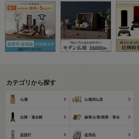
カテゴリから探す
仏壇
仏壇用仏具
位牌・過去帳
線香/お香/焼香・香合
盆提灯
盆用品