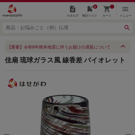
0
カタログ
検討リスト
カート
メニュー
【重要】令和8年熊本地震に伴うお届けの遅延について
佳扇 琉球ガラス風 線香差 バイオレット