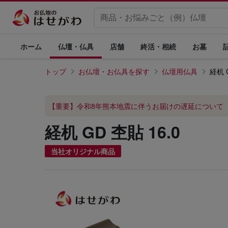
ホーム
仏壇・仏具
店舗
終活・相続
お墓
トップ
お仏壇・お仏具を探す
仏壇用仏具
経机 G
【重要】令和8年熊本地震に伴うお届けの遅延について
経机 GD 杢貼 16.0
当社オリジナル商品