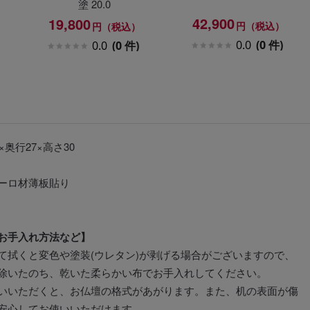
塗 20.0
42,900
19,800
円（税込）
円（税込）
0.0
(0 件)
0.0
(0 件)
×奥行27×高さ30
ーロ材薄板貼り
お手入れ方法など】
て拭くと変色や塗装(ウレタン)が剥げる場合がございますので、
除いたのち、乾いた柔らかい布でお手入れしてください。
いいただくと、お仏壇の格式があがります。また、机の表面が傷
安心してお使いいただけます。