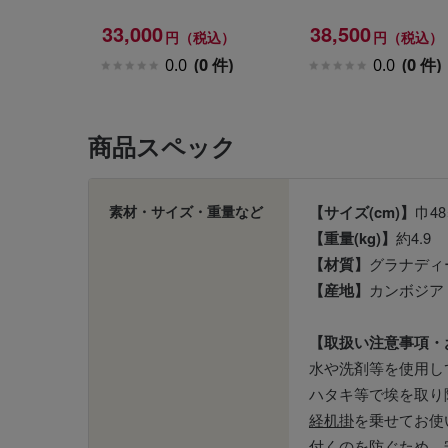
33,000
38,500
円（税込）
円（税込）
0.0
(0 件)
0.0
(0 件)
商品スペック
素材・サイズ・重量など
【サイズ(cm)】
巾48
【重量(kg)】
約4.9
【材質】
グラナディ
【産地】
カンボジア
【取扱い注意事項・
水や洗剤等を使用し
ハタキ等で埃を取り
経机掛
を乗せてお使
付くのを防ぐため、