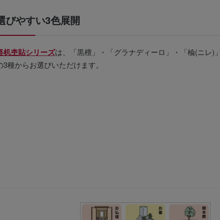
選びやすい3色展開
経机杢貼シリーズ
は、「黒檀」・「グラナディーロ」・「楡(ニレ)
の3種からお選びいただけます。