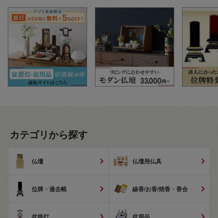
カテゴリから探す
仏壇
仏壇用仏具
位牌・過去帳
線香/お香/焼香・香合
盆提灯
盆用品