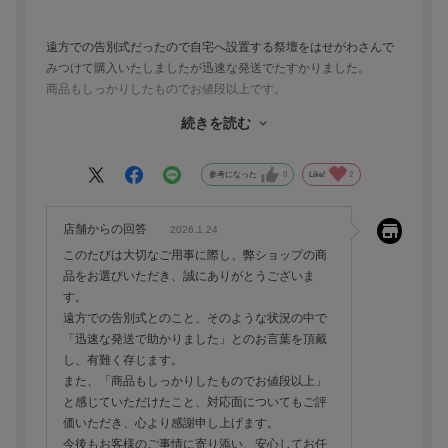
遠方での告別式だったので自宅へ設置する祭壇をはせがわさんで
みつけて購入いたしましたが迅速な発送でたすかりました。
商品もしっかりしたものでお値段以上です。
なにより早い対応に顧客のニーズへの満足度は素晴らしいと思い
続きを読む
ました。
参考になった
0
Like!
2
店舗からの回答
2026.1.24
このたびは大切なご用事に際し、弊ショップの商
品をお選びいただき、誠にありがとうございま
す。
遠方での告別式とのこと、そのような状況の中で
「迅速な発送で助かりました」とのお言葉を頂戴
し、有難く存じます。
また、「商品もしっかりしたものでお値段以上」
と感じていただけたこと、対応面についてもご評
価いただき、心より感謝申し上げます。
今後もお客様のご事情に寄り添い、安心してお任