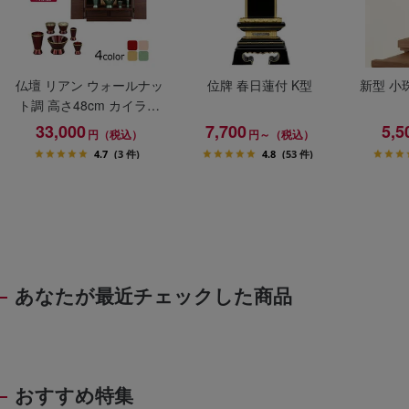
仏壇 リアン ウォールナッ
位牌 春日蓮付 K型
新型 小
ト調 高さ48cm カイラ具
足セット
33,000
7,700
5,5
円（税込）
円～（税込）
4.7
(3 件)
4.8
(53 件)
あなたが最近チェックした商品
おすすめ特集