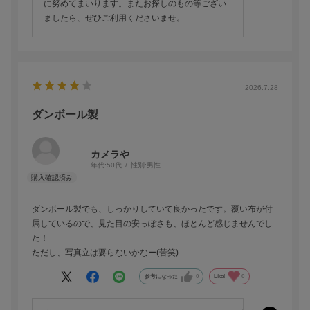
に努めてまいります。またお探しのもの等ござい
ましたら、ぜひご利用くださいませ。
2026.7.28
ダンボール製
カメラや
年代:
50代
性別:
男性
ダンボール製でも、しっかりしていて良かったです。覆い布が付
属しているので、見た目の安っぽさも、ほとんど感じませんでし
た！
ただし、写真立は要らないかなー(苦笑)
参考になった
0
Like!
0