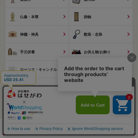
仏像・本尊
掛軸
神棚・神具
数珠・念珠
手元供養
お供え物/お飾り
ローソク・キャンドル
ギフト・贈答用商品
お手入れ用品
雑貨など
ペット供養
お墓参り用品
金製おりん・仏具
WEB限定商品
カートに入れる
店舗在庫