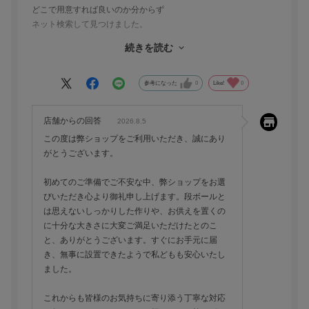
どこで用意すれば良いのか分からず
ネット検索して見つけました。
お値段も手頃で
続きを読む
商品は、注文してすぐに届きました。
どんな物かと、開けてみたら
しっかり梱包されていて
参考になった
0
Like!
0
設置してみると、
ダンボールとは思えないくらいに
店舗からの回答
2026.8.5
しっかりした作りでとても満足です。
この度は弊ショップをご利用いただき、誠にあり
お供えもお花も置くのに、
がとうございます。
十分な大きさで選んで良かったです。
初めてのご準備でご不安な中、弊ショップをお選
びいただき心より御礼申し上げます。段ボールと
は思えないしっかりした作りや、お供えを置くの
に十分な大きさに大変ご満足いただけたとのこ
と、ありがとうございます。すぐにお手元に届
き、無事に設置できたようで私どもも安心いたし
ました。
これからも皆様のお気持ちに寄り添う丁寧な対応