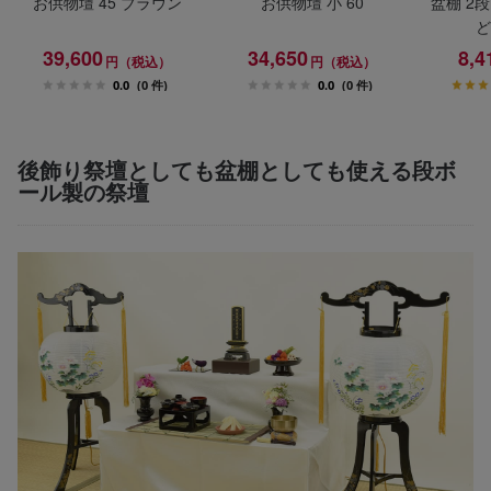
お供物壇 45 ブラウン
お供物壇 小 60
盆棚 2段
ど
39,600
34,650
8,4
円（税込）
円（税込）
0.0
(0 件)
0.0
(0 件)
後飾り祭壇としても盆棚としても使える段ボ
ール製の祭壇