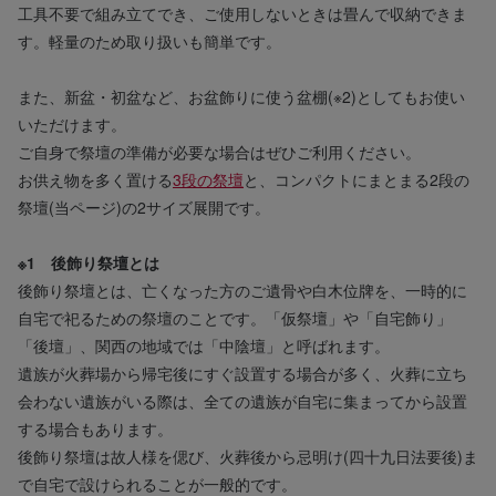
工具不要で組み立てでき、ご使用しないときは畳んで収納できま
す。軽量のため取り扱いも簡単です。
また、新盆・初盆など、お盆飾りに使う盆棚(※2)としてもお使い
いただけます。
ご自身で祭壇の準備が必要な場合はぜひご利用ください。
お供え物を多く置ける
3段の祭壇
と、コンパクトにまとまる2段の
祭壇(当ページ)の2サイズ展開です。
※1 後飾り祭壇とは
後飾り祭壇とは、亡くなった方のご遺骨や白木位牌を、一時的に
自宅で祀るための祭壇のことです。「仮祭壇」や「自宅飾り」
「後壇」、関西の地域では「中陰壇」と呼ばれます。
遺族が火葬場から帰宅後にすぐ設置する場合が多く、火葬に立ち
会わない遺族がいる際は、全ての遺族が自宅に集まってから設置
する場合もあります。
後飾り祭壇は故人様を偲び、火葬後から忌明け(四十九日法要後)ま
で自宅で設けられることが一般的です。