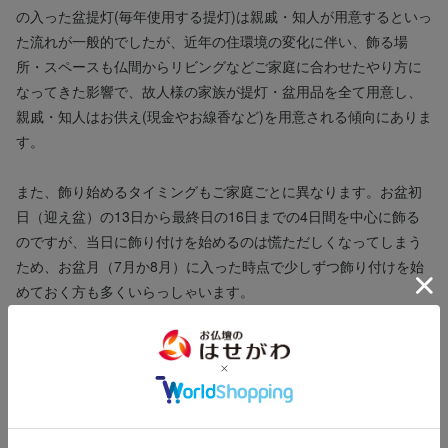
の入った盆提灯(毎年使用する提灯)は親戚・知人が用意するといっ
た流れが一般的でしたが、近年の住環境の変化に伴い、飾る場
所・スペースも仏間からリビングなどご家庭に合わせたやり方に
なってきた影響で、故人様の家族が提灯・盆用品を全て用意し、
親戚・知人はお供え(現金やお線香など)を用意される傾向にありま
す。
また、飾り始めるタイミングもご家庭ごとに異なります。お盆初
日（迎え盆）の13日から最終日の16日までの4日間を中心に飾る
のですが、当日に飾り付けを始めるのは慌ただしくなってしまう
ため、お盆月（7月か8月）に入った時点で少しずつ飾り付けを始
めておく方も多くいらっしゃいます。
はせがわはお盆のご供養に関しても、様々なご要望に寄り添いお
応えします。
こちら
提灯を検討中の方は
からご確認ください。