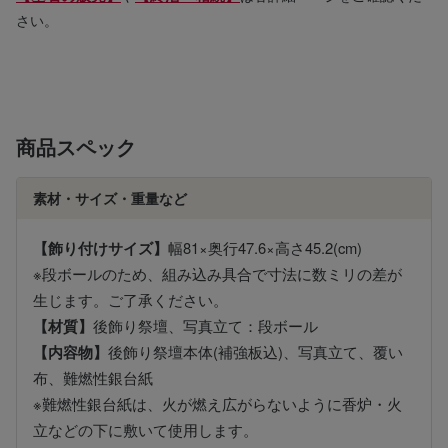
さい。
商品スペック
素材・サイズ・重量など
【飾り付けサイズ】
幅81×奥行47.6×高さ45.2(cm)
※段ボールのため、組み込み具合で寸法に数ミリの差が
生じます。ご了承ください。
【材質】
後飾り祭壇、写真立て：段ボール
【内容物】
後飾り祭壇本体(補強板込)、写真立て、覆い
布、難燃性銀台紙
※難燃性銀台紙は、火が燃え広がらないように香炉・火
立などの下に敷いて使用します。