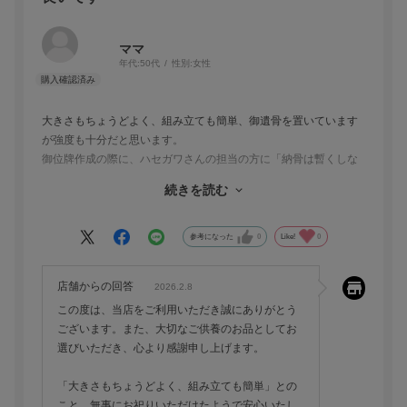
ママ
年代:
50代
性別:
女性
大きさもちょうどよく、組み立ても簡単、御遺骨を置いています
が強度も十分だと思います。
御位牌作成の際に、ハセガワさんの担当の方に「納骨は暫くしな
いで1年くらいは家に置いておこうと思います。」と話したとこ
続きを読む
ろ、この祭壇を教えていただきました。良い買い物をしました。
ありがとうございました。
参考になった
0
Like!
0
店舗からの回答
2026.2.8
この度は、当店をご利用いただき誠にありがとう
ございます。また、大切なご供養のお品としてお
選びいただき、心より感謝申し上げます。
「大きさもちょうどよく、組み立ても簡単」との
こと、無事にお祀りいただけたようで安心いたし