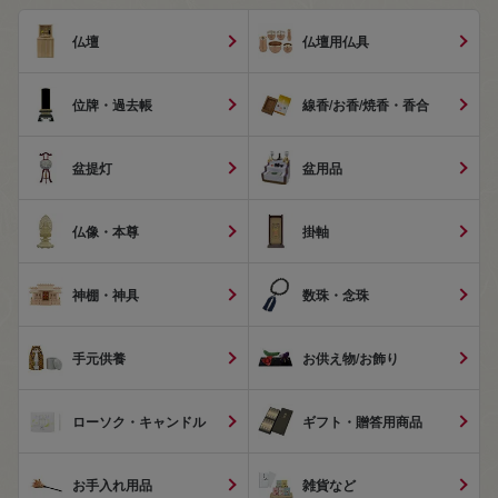
仏壇
仏壇用仏具
位牌・過去帳
線香/お香/焼香・香合
盆提灯
盆用品
仏像・本尊
掛軸
神棚・神具
数珠・念珠
手元供養
お供え物/お飾り
ローソク・キャンドル
ギフト・贈答用商品
お手入れ用品
雑貨など