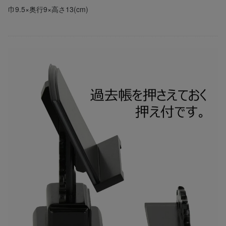
巾9.5×奥行9×高さ13(cm)