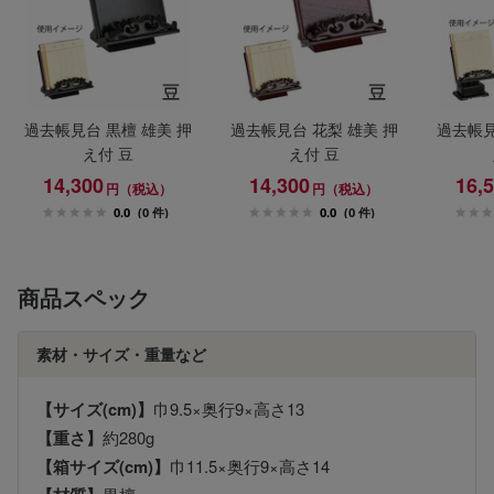
過去帳見台 黒檀 雄美 押
過去帳見台 花梨 雄美 押
過去帳見
え付 豆
え付 豆
14,300
14,300
16,
円（税込）
円（税込）
0.0
(0 件)
0.0
(0 件)
商品スペック
素材・サイズ・重量など
【サイズ(cm)】
巾9.5×奥行9×高さ13
【重さ】
約280g
【箱サイズ(cm)】
巾11.5×奥行9×高さ14