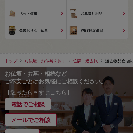
ペット供養
お墓参り用品
金製おりん・仏具
WEB限定商品
トップ
お仏壇・お仏具を探す
位牌・過去帳
過去帳見台 黒檀
お仏壇・お墓・相続など
ご不安ごとはお気軽にご相談ください。
【迷ったらまずはこちら】
電話でご相談
メールでご相談