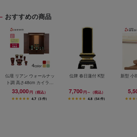
おすすめの商品
仏壇 リアン ウォールナッ
位牌 春日蓮付 K型
新型 小
ト調 高さ48cm カイラ具
足セット
33,000
7,700
5,5
円（税込）
円～（税込）
4.7
(3 件)
4.8
(54 件)