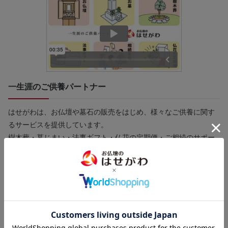
一生涯のご供養パートナー
はせがわは、お仏壇や墓石の販売をはじめ、様々なご供養に関す
るサービスを提供しています。
樹木葬・墓じまい・法事ギフト・仏花の定期便・ご相続のサポー
ト・遺品整理まで、一生涯のパートナーとしてお客様のお悩みに
寄り添い、ご供養に関する様々なご要望にお応えします。
直営店130店舗以上の「はせがわ」にぜひご相談ください。
【店舗一覧】はこちら＞＞
【墓石の販売】
【終活・相続】
や
は各詳細ページをご確認くだ
さい。