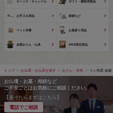
ローソク・キャンドル
ギフト・贈答用商品
お手入れ用品
雑貨など
ペット供養
お墓参り用品
金製おりん・仏具
WEB限定商品
トップ
お仏壇・お仏具を探す
おりん・木魚
リン布団 金綴 
お仏壇・お墓・相続など
ご不安ごとはお気軽にご相談ください。
【迷ったらまずはこちら】
電話でご相談