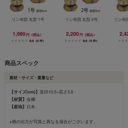
リン布団 丸型 1号
リン布団 丸型 2号
リン布団
1,980
2,200
2,4
円（税込）
円（税込）
0.0
(0 件)
0.0
(0 件)
商品スペック
素材・サイズ・重量など
【サイズ(cm)】
直径10.5×高さ3.8
【材質】
金襴
【産地】
日本
※柄の出方が写真と異なる場合がございます。