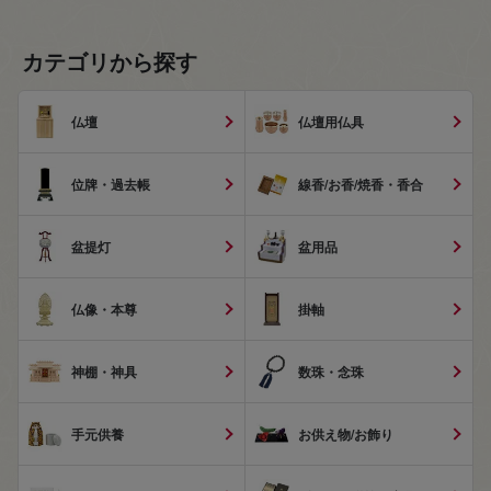
カテゴリから探す
仏壇
仏壇用仏具
位牌・過去帳
線香/お香/焼香・香合
盆提灯
盆用品
仏像・本尊
掛軸
神棚・神具
数珠・念珠
手元供養
お供え物/お飾り