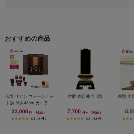
おすすめの商品
仏壇 リアン ウォールナッ
位牌 春日蓮付 K型
新型 小
ト調 高さ48cm カイラ具
足セット
33,000
7,700
5,5
円（税込）
円～（税込）
4.7
(3 件)
4.8
(53 件)