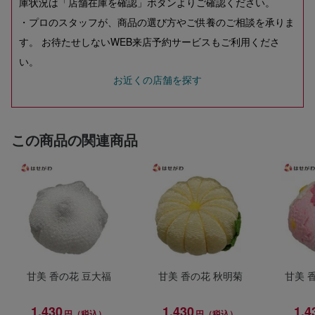
庫状況は「店舗在庫を確認」ボタンよりご確認ください。
・プロのスタッフが、商品の選び方やご供養のご相談を承りま
す。 お待たせしないWEB来店予約サービスもご利用くださ
い。
お近くの店舗を探す
この商品の関連商品
甘美 香の花 豆大福
甘美 香の花 秋明菊
甘美 
1,430
1,430
1,4
円（税込）
円（税込）