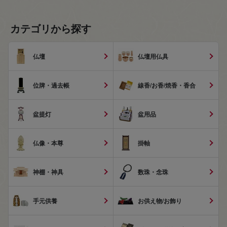
カテゴリから探す
仏壇
仏壇用仏具
位牌・過去帳
線香/お香/焼香・香合
盆提灯
盆用品
仏像・本尊
掛軸
神棚・神具
数珠・念珠
手元供養
お供え物/お飾り