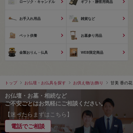
ローソク・キャンドル
ギフト・贈答用商品
お手入れ用品
雑貨など
ペット供養
お墓参り用品
金製おりん・仏具
WEB限定商品
トップ
お仏壇・お仏具を探す
お供え物/お飾り
甘美 香の花
お仏壇・お墓・相続など
ご不安ごとはお気軽にご相談ください。
【迷ったらまずはこちら】
電話でご相談