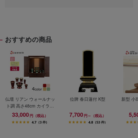
おすすめの商品
仏壇 リアン ウォールナッ
位牌 春日蓮付 K型
新型 小
ト調 高さ48cm カイラ具
足セット
33,000
7,700
5,5
円（税込）
円～（税込）
4.7
(3 件)
4.8
(53 件)