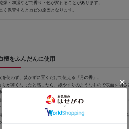
乾燥・加湿などで香り・色が変わることがあります。
長く保管するとカビの原因となります。
白檀をふんだんに使用
火を使わず、焚かずに置くだけで使える『月の香』。
香りが薄くなったと感じたら、紙やすりのようなもので表面を削る
香りが復活いたします。
自然素材である白檀をふんだんに使用しておりますので、砕いて焚
こともでき、最後までお愉しみいただけます。
※砕いて焚く際は不燃性容器のご使用と火の取り扱いには十分お気
つけください。