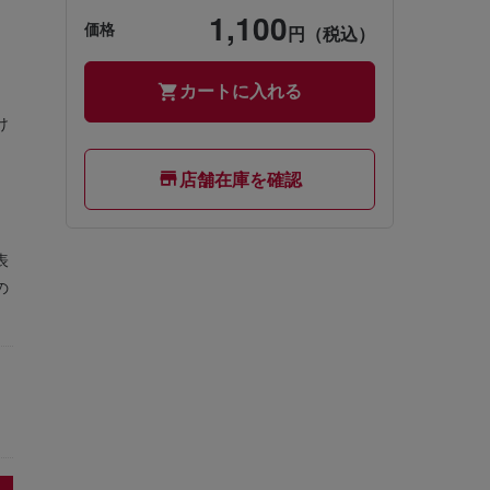
1,100
価格
円（税込）
』
。
カートに入れる
、
け
店舗在庫を確認
表
の