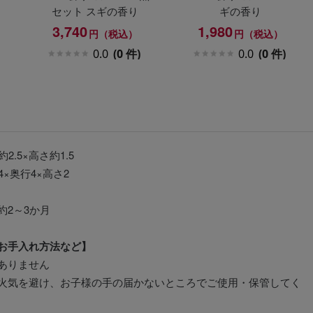
セット スギの香り
ギの香り
3,740
1,980
円（税込）
円（税込）
0.0
(0 件)
0.0
(0 件)
2.5×高さ約1.5
4×奥行4×高さ2
約2～3か月
お手入れ方法など】
ありません
火気を避け、お子様の手の届かないところでご使用・保管してく