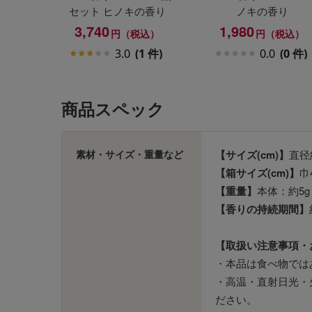
セット ヒノキの香り
ノキの香り
3,740
1,980
円（税込）
円（税込）
3.0
(1 件)
0.0
(0 件)
商品スペック
素材・サイズ・重量など
【サイズ(cm)】
直径約
【箱サイズ(cm)】
巾
【重量】
本体：約5g
【香りの持続期間】
【取扱い注意事項・
・本品は食べ物では
・高温・直射日光・
ださい。