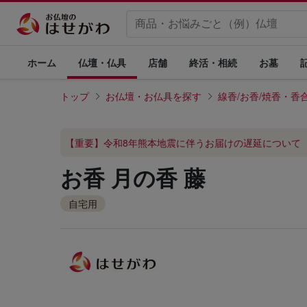
ホーム
仏壇・仏具
店舗
終活・相続
お墓
トップ
お仏壇・お仏具を探す
線香/お香/焼香・香
【重要】令和8年熊本地震に伴うお届けの遅延について
お香 月の香 藤
自宅用