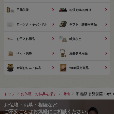
手元供養
お供え物/お飾り
ローソク・キャンドル
ギフト・贈答用商品
お手入れ用品
雑貨など
ペット供養
お墓参り用品
金製おりん・仏具
WEB限定商品
トップ
お仏壇・お仏具を探す
掛軸
願 臨済 普賢菩薩 10代 1
お仏壇・お墓・相続など
ご不安ごとはお気軽にご相談ください。