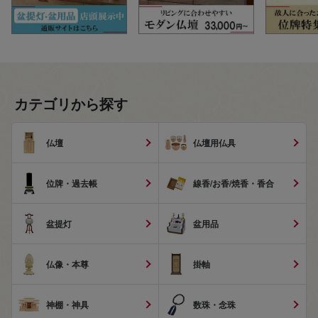
カテゴリから探す
仏壇
仏壇用仏具
位牌・過去帳
線香/お香/焼香・香合
盆提灯
盆用品
仏像・本尊
掛軸
神棚・神具
数珠・念珠