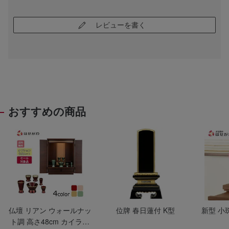
レビューを書く
おすすめの商品
仏壇 リアン ウォールナッ
位牌 春日蓮付 K型
新型 小
ト調 高さ48cm カイラ具