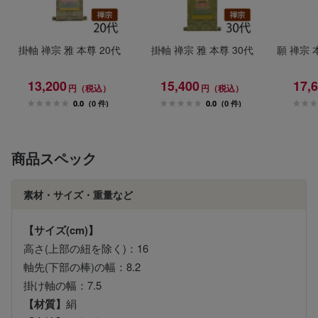
掛軸 禅宗 雅 本尊 20代
掛軸 禅宗 雅 本尊 30代
願 禅宗 本
13,200
15,400
17,
円（税込）
円（税込）
0.0
(0 件)
0.0
(0 件)
商品スペック
素材・サイズ・重量など
【サイズ(cm)】
高さ(上部の紐を除く)：16
軸先(下部の棒)の幅：8.2
掛け軸の幅：7.5
【材質】
絹