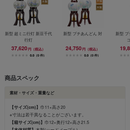
新型 超ミニ行灯 新豆千代
新型 プチあんどん 対
新型 プ
行灯
37,620
24,750
19,
円（税込）
円（税込）
0.0
(0 件)
0.0
(0 件)
商品スペック
素材・サイズ・重量など
【サイズ(cm)】
巾11×高さ20
※寸法は若干異なることがございます。
【箱サイズ(cm)】
巾12×奥行12×高さ21.5
【本体材質】
木製(ハードメープル)