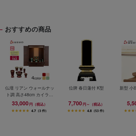
おすすめの商品
仏壇 リアン ウォールナッ
位牌 春日蓮付 K型
新型 小
ト調 高さ48cm カイラ具
足セット
33,000
7,700
5,5
円（税込）
円～（税込）
4.7
(3 件)
4.8
(53 件)