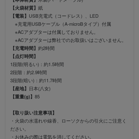
【火袋材質】
紙
【電装】
USB充電式（コードレス）、LED
※充電用USBケーブル（A-microBタイプ）付属
※ACアダプターは付属しておりません。
※ACアダプターは弊社でのお取扱いはございません。
【充電時間】
約2時間
【点灯時間】
1段階(明るい)：約1.5時間
2段階：約2.9時間
3段階(暗い)：約11.7時間
【産地】
日本(八女)
【重量(g)】
85
【取り扱い注意事項】
・火袋の水濡れや線香、ローソクからの引火にご注意く
ださい。
・お休みの際は電気を消してください。