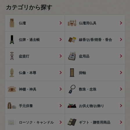
カテゴリから探す
仏壇
仏壇用仏具
位牌・過去帳
線香/お香/焼香・香合
盆提灯
盆用品
仏像・本尊
掛軸
神棚・神具
数珠・念珠
手元供養
お供え物/お飾り
ローソク・キャンドル
ギフト・贈答用商品