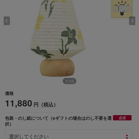
1
/
15
価格
11,880
円（税込）
包装・のし紙について（eギフトの場合はのし不要を選
必須
択）