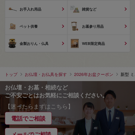
お手入れ用品
雑貨など
ペット供養
お墓参り用品
金製おりん・仏具
WEB限定商品
トップ
お仏壇・お仏具を探す
2026年お盆クーポン
新型 ミ
お仏壇・お墓・相続など
ご不安ごとはお気軽にご相談ください。
【迷ったらまずはこちら】
電話でご相談
メールでご相談