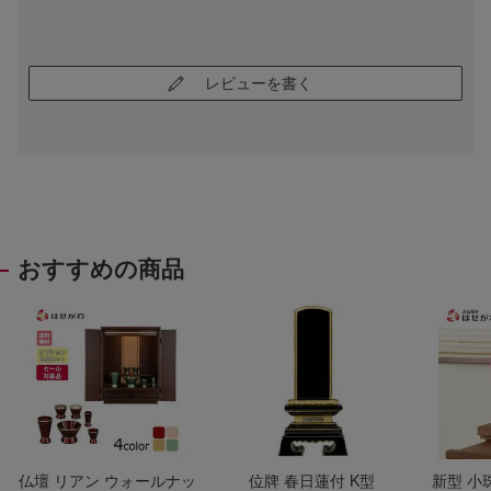
レビューを書く
おすすめの商品
仏壇 リアン ウォールナッ
位牌 春日蓮付 K型
新型 小