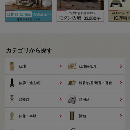
カテゴリから探す
仏壇
仏壇用仏具
位牌・過去帳
線香/お香/焼香・香合
盆提灯
盆用品
仏像・本尊
掛軸