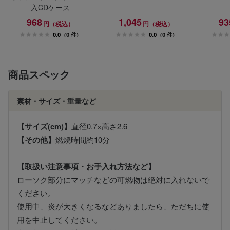
入CDケース
968
1,045
93
円（税込）
円（税込）
0.0
(0 件)
0.0
(0 件)
商品スペック
素材・サイズ・重量など
【サイズ(cm)】
直径0.7×高さ2.6
【その他】
燃焼時間約10分
【取扱い注意事項・お手入れ方法など】
ローソク部分にマッチなどの可燃物は絶対に入れないで
ください。
使用中、炎が大きくなるなどありましたら、ただちに使
用を中止してください。