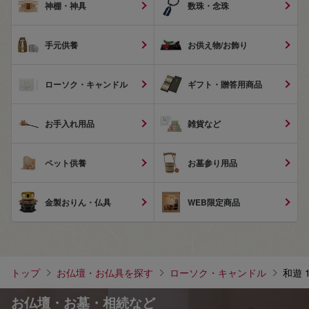
神棚・神具
数珠・念珠
手元供養
お供え物/お飾り
ローソク・キャンドル
ギフト・贈答用商品
お手入れ用品
雑貨など
ペット供養
お墓参り用品
金製おりん・仏具
WEB限定商品
トップ
お仏壇・お仏具を探す
ローソク・キャンドル
和遊 
お仏壇・お墓・相続など