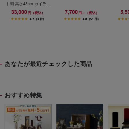
ト調 高さ48cm カイラ具
足セット
33,000
7,700
5,5
円（税込）
円～（税込）
4.7
(3 件)
4.8
(51 件)
あなたが最近チェックした商品
おすすめ特集