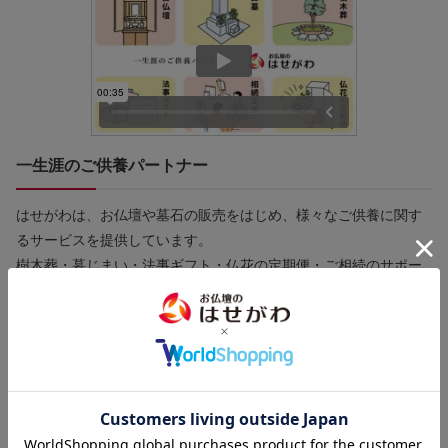
一生涯のご供養パートナー
はせがわは、お仏壇や墓石の販売をはじめ、様々なご供養に関す
るサービスを提供しています。
樹木葬・墓じまい・法事ギフト・仏花の定期便・ご相続のサポー
ト・遺品整理まで、一生涯のパートナーとしてお客様のお悩みに
寄り添い、ご供養に関する様々なご要望にお応えします。
直営店130店舗以上の「はせがわ」にぜひご相談ください。
【店舗一覧】はこちら＞＞
【墓石の販売】
【終活・相続】
や
は各詳細ページをご確認くだ
さい。