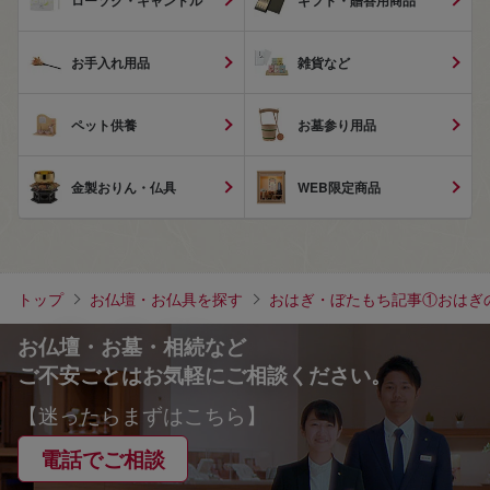
ローソク・キャンドル
ギフト・贈答用商品
お手入れ用品
雑貨など
ペット供養
お墓参り用品
金製おりん・仏具
WEB限定商品
トップ
お仏壇・お仏具を探す
おはぎ・ぼたもち記事①おはぎ
お仏壇・お墓・相続など
ご不安ごとはお気軽にご相談ください。
【迷ったらまずはこちら】
電話でご相談