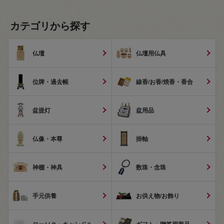
カテゴリから探す
仏壇
仏壇用仏具
位牌・過去帳
線香/お香/焼香・香合
盆提灯
盆用品
仏像・本尊
掛軸
神棚・神具
数珠・念珠
手元供養
お供え物/お飾り