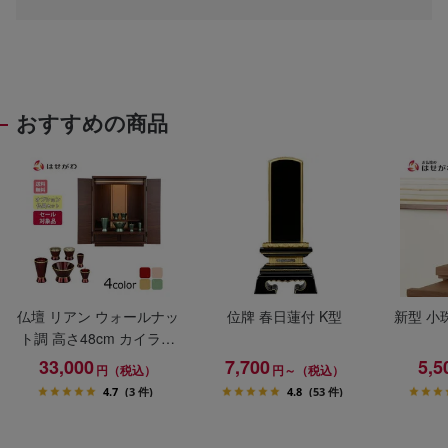
おすすめの商品
仏壇 リアン ウォールナッ
位牌 春日蓮付 K型
新型 小
ト調 高さ48cm カイラ具
足セット
33,000
7,700
5,5
円（税込）
円～（税込）
4.7
(3 件)
4.8
(53 件)