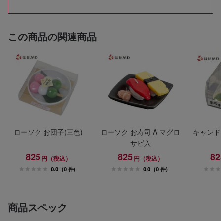
この商品の関連商品
ローソク お団子(三色)
ローソク お寿司 A マグロ
キャンド
サビ入
825
825
82
円（税込）
円（税込）
0.0
(0 件)
0.0
(0 件)
商品スペック