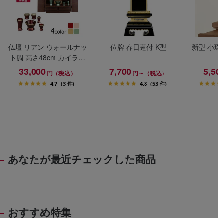
仏壇 リアン ウォールナッ
位牌 春日蓮付 K型
新型 小
ト調 高さ48cm カイラ具
足セット
33,000
7,700
5,5
円（税込）
円～（税込）
4.7
(3 件)
4.8
(53 件)
あなたが最近チェックした商品
おすすめ特集