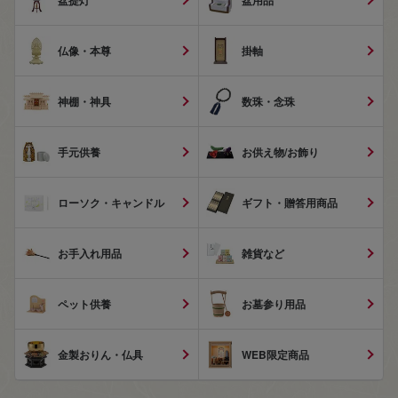
盆提灯
盆用品
仏像・本尊
掛軸
神棚・神具
数珠・念珠
手元供養
お供え物/お飾り
ローソク・キャンドル
ギフト・贈答用商品
お手入れ用品
雑貨など
ペット供養
お墓参り用品
金製おりん・仏具
WEB限定商品