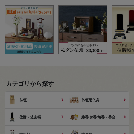
カテゴリから探す
仏壇
仏壇用仏具
位牌・過去帳
線香/お香/焼香・香合