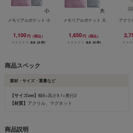
メモリアルポケット 小
メモリアルポケット 大
アクリ
1,100
1,650
2,7
円（税込）
円（税込）
0.0
(0 件)
0.0
(0 件)
商品スペック
素材・サイズ・重量など
【サイズcm】
幅6×高さ9.1×奥行2
【材質】
アクリル、マグネット
商品説明