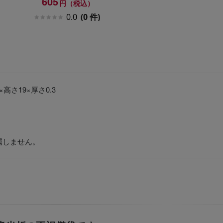
605
円（税込）
0.0
(0 件)
×高さ19×厚さ0.3
属しません。