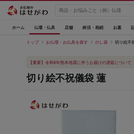
ホーム
仏壇・仏具
店舗
終活・相続
お墓
トップ
お仏壇・お仏具を探す
のし袋
切り絵不
【重要】令和8年熊本地震に伴うお届けの遅延について
切り絵不祝儀袋 蓮