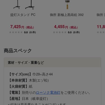
提灯スタンド PC
御所 新極上黒蒔絵 392
御所 
7,425
4,455
11,
円（税込）
円（税込）
0.0
(0 件)
0.0
(0 件)
商品スペック
素材・サイズ・重量など
【サイズ(cm)】
巾29×高さ44
【本体材質】
木製(エゾ松)
【火袋材質】
紙
【電装】
別売りの
ローソク電池灯
をご使用ください。
【産地】
日本（岐阜提灯）
※寸法は若干異なることがございます。