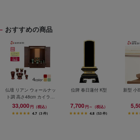
おすすめの商品
仏壇 リアン ウォールナッ
位牌 春日蓮付 K型
新型 小
ト調 高さ48cm カイラ具
足セット
33,000
7,700
5,5
円（税込）
円～（税込）
4.7
(3 件)
4.8
(53 件)