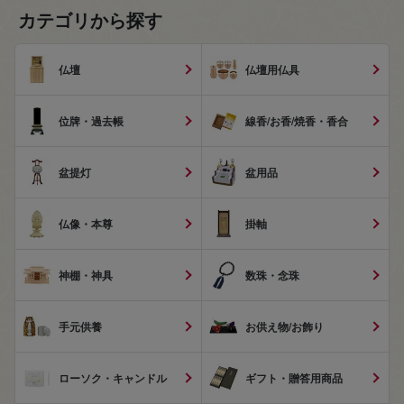
カテゴリから探す
仏壇
仏壇用仏具
位牌・過去帳
線香/お香/焼香・香合
盆提灯
盆用品
仏像・本尊
掛軸
神棚・神具
数珠・念珠
手元供養
お供え物/お飾り
ローソク・キャンドル
ギフト・贈答用商品