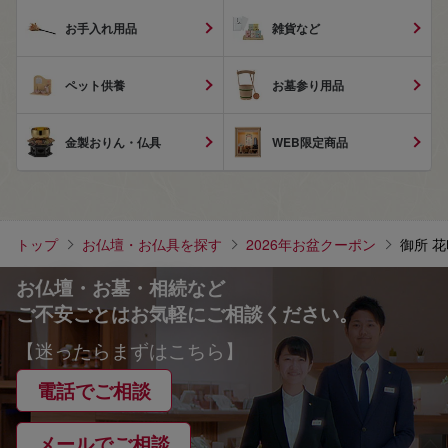
お手入れ用品
雑貨など
ペット供養
お墓参り用品
金製おりん・仏具
WEB限定商品
トップ
お仏壇・お仏具を探す
2026年お盆クーポン
御所 
お仏壇・お墓・相続など
ご不安ごとはお気軽にご相談ください。
【迷ったらまずはこちら】
電話でご相談
メールでご相談