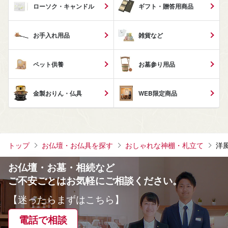
ローソク・キャンドル
ギフト・贈答用商品
お手入れ用品
雑貨など
ペット供養
お墓参り用品
金製おりん・仏具
WEB限定商品
トップ
お仏壇・お仏具を探す
おしゃれな神棚・札立て
洋
お仏壇・お墓・相続など
ご不安ごとはお気軽にご相談ください。
【迷ったらまずはこちら】
電話で相談