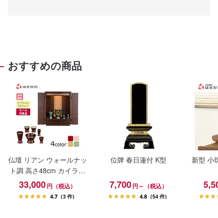
おすすめの商品
仏壇 リアン ウォールナッ
位牌 春日蓮付 K型
新型 小
ト調 高さ48cm カイラ具
足セット
33,000
7,700
5,5
円（税込）
円～（税込）
4.7
(3 件)
4.8
(54 件)