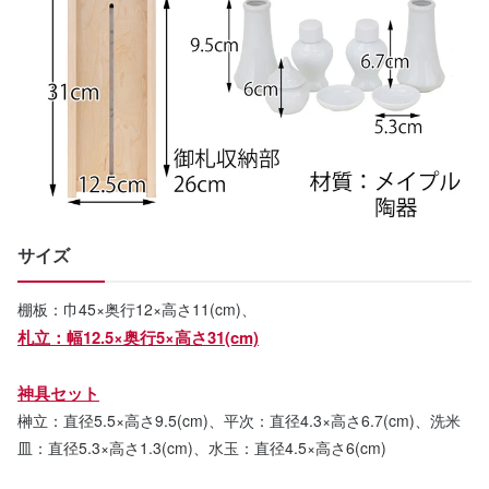
サイズ
棚板：巾45×奥行12×高さ11(cm)、
札立：幅12.5×奥行5×高さ31(cm)
神具セット
榊立：直径5.5×高さ9.5(cm)、平次：直径4.3×高さ6.7(cm)、洗米
皿：直径5.3×高さ1.3(cm)、水玉：直径4.5×高さ6(cm)