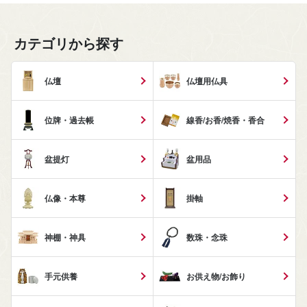
カテゴリから探す
仏壇
仏壇用仏具
位牌・過去帳
線香/お香/焼香・香合
盆提灯
盆用品
仏像・本尊
掛軸
神棚・神具
数珠・念珠
手元供養
お供え物/お飾り