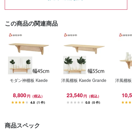
この商品の関連商品
モダン神棚板 Kaede
洋風棚板 Kaede Grande
洋風棚板
8,800
23,540
10,
円（税込）
円（税込）
4.0
(1 件)
0.0
(0 件)
商品スペック