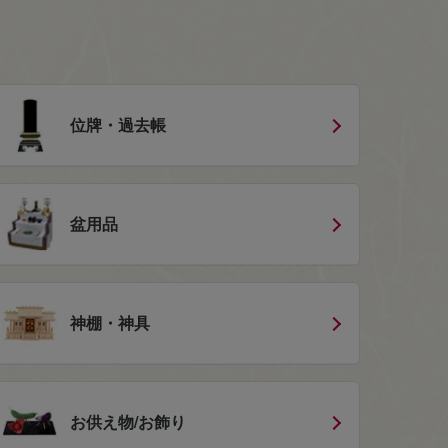
位牌・過去帳
盆用品
神棚・神具
お供え物/お飾り