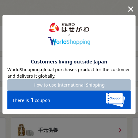
仏壇用仏具
盆提灯
掛軸
手元供養