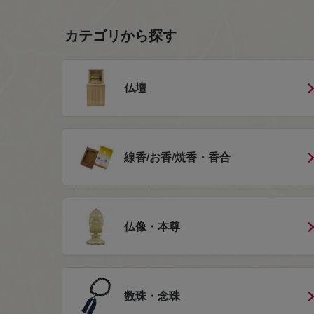
カテゴリから探す
仏壇
線香/お香/焼香・香合
仏像・本尊
数珠・念珠