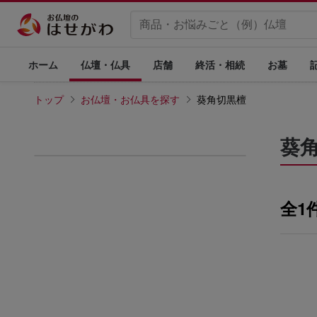
ホーム
仏壇・仏具
店舗
終活・相続
お墓
トップ
お仏壇・お仏具を探す
葵角切黒檀
葵
全1