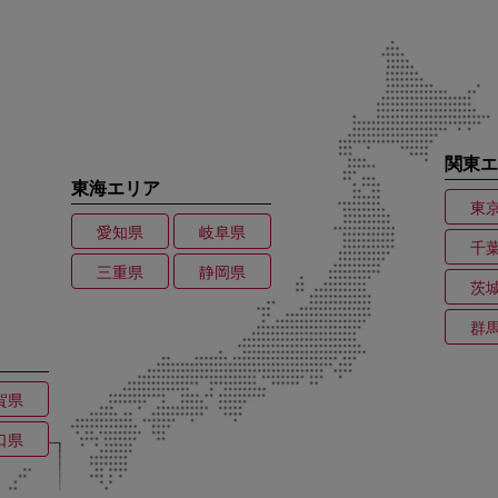
関東エ
東海エリア
東
愛知県
岐阜県
千
三重県
静岡県
茨
群
賀県
口県